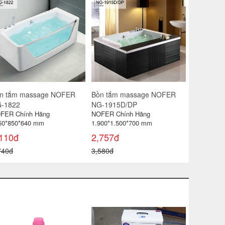
n tắm massage NOFER
Bồn tắm massage NOFER
Bồn tắm 
-1822
NG-1915D/DP
NG-3160
FER Chính Hãng
NOFER Chính Hãng
NOFER Chí
50*850*640 mm
1.900*1.500*700 mm
1.550*1.5
,110đ
2,757đ
2,210đ
740đ
3,580đ
2,870đ