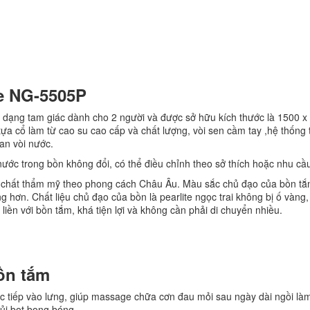
e NG-5505P
 dạng tam giác dành cho 2 người và được sở hữu kích thước là 1500
 tựa cổ làm từ cao su cao cấp và chất lượng, vòi sen cầm tay ,hệ thốn
an vòi nước.
ước trong bồn không đổi, có thể điều chỉnh theo sở thích hoặc nhu cầu
m chất thẩm mỹ theo phong cách Châu Âu. Màu sắc chủ đạo của bồn tắm
 hơn. Chất liệu chủ đạo của bồn là pearlite ngọc trai không bị ố vàng,
ền với bồn tắm, khá tiện lợi và không cần phải di chuyển nhiều.
ồn tắm
rực tiếp vào lưng, giúp massage chữa cơn đau mỏi sau ngày dài ngồi là
ủi bọt bong bóng.