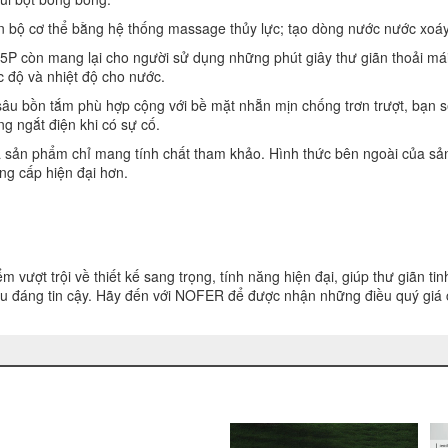
bộ cơ thể bằng hệ thống massage thủy lực; tạo dòng nước nước xoáy
 còn mang lại cho người sử dụng những phút giây thư giãn thoải mái n
 độ và nhiệt độ cho nước.
 sâu bồn tắm phù hợp cộng với bề mặt nhẵn mịn chống trơn trượt, bạn 
g ngắt điện khi có sự cố.
sản phẩm chỉ mang tính chất tham khảo. Hình thức bên ngoài của sản 
g cấp hiện đại hơn.
t trội về thiết kế sang trọng, tính năng hiện đại, giúp thư giãn tinh 
iệu đáng tin cậy. Hãy đến với NOFER để được nhận những điều quý giá