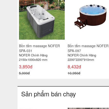
 NOFER
Bồn tắm massage NOFER
Bồn tắm massage NOFER
SPA-031
SPA-097
NOFER Chính Hãng
NOFER Chính Hãng
2150x1000x820 mm
2200*2200*910mm
3,850đ
8,432đ
5,000đ
10,950đ
Sản phẩm bán chạy