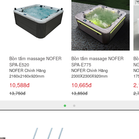
Bồn tắm massage NOFER
Bồn tắm massage NOFER
Bồ
SPA-E520
SPA-E775
NG
NOFER Chính Hãng
NOFER Chính Hãng
NO
2160x2160x920mm
2300X2300X920mm
17
10,588đ
10,665đ
2
13,750đ
13,850đ
2,