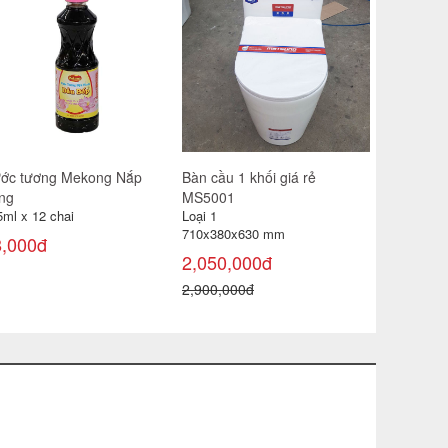
ớc tương Mekong Nắp
Bàn cầu 1 khối giá rẻ
Nước lau 
ng
MS5001
Cool can 
5ml x 12 chai
Loại 1
85,000đ
710x380x630 mm
8,000đ
2,050,000đ
2,900,000đ