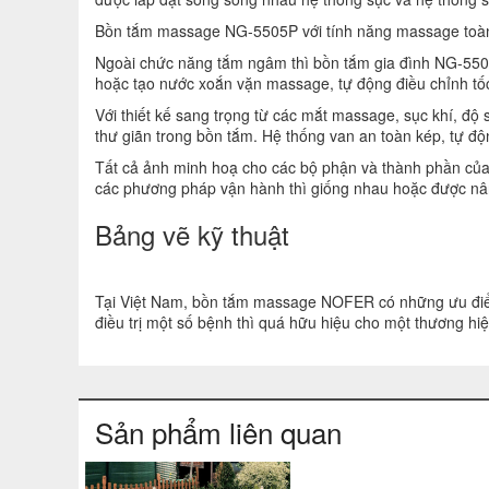
Bồn tắm massage NG-5505P với tính năng massage toàn 
Ngoài chức năng tắm ngâm thì bồn tắm gia đình NG-5505P
hoặc tạo nước xoắn vặn massage, tự động điều chỉnh tốc
Với thiết kế sang trọng từ các mắt massage, sục khí, độ
thư giãn trong bồn tắm. Hệ thống van an toàn kép, tự độn
Tất cả ảnh minh hoạ cho các bộ phận và thành phần của 
các phương pháp vận hành thì giống nhau hoặc được nân
Bảng vẽ kỹ thuật
Tại Việt Nam, bồn tắm massage NOFER có những ưu điểm vượ
điều trị một số bệnh thì quá hữu hiệu cho một thương h
Sản phẩm liên quan