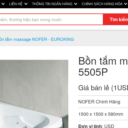
Ị
LIÊN HỆ
THÔNG TIN NGÂN HÀNG
CHÍNH SÁCH HÀNG HÓA
Tìm kiế
ồn tắm massage NOFER - EUROKING
Bồn tắm 
5505P
Giá bán lẻ (1US
NOFER Chính Hãng
1500 x 1500 x 580mm
Đơn vị tính
: USD