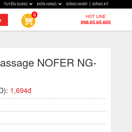
TUYỂN DỤNG
ĐƠN HÀNG
ĐĂNG NHẬP
ĐĂNG KÝ
0
HOT LINE
m
098.65.65.605
massage NOFER NG-
D):
1,694đ