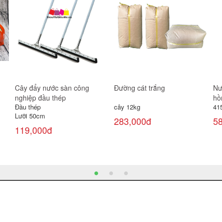
Cây đẩy nước sàn công
Đường cát trắng
Nư
nghiệp đầu thép
hồ
Đầu thép
cây 12kg
41
Lưỡi 50cm
283,000đ
5
119,000đ