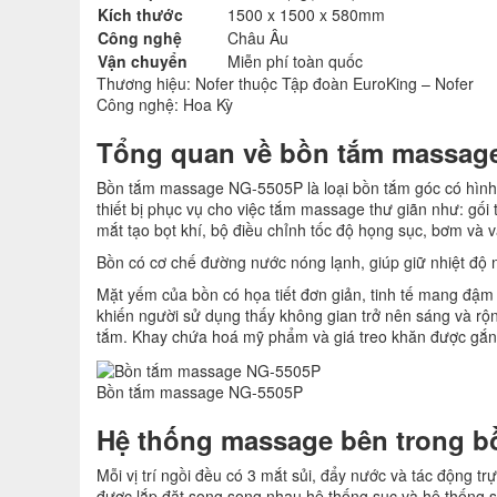
Kích thước
1500 x 1500 x 580mm
Công nghệ
Châu Âu
Vận chuyển
Miễn phí toàn quốc
Thương hiệu: Nofer thuộc Tập đoàn EuroKing – Nofer
Công nghệ: Hoa Kỳ
Tổng quan về bồn tắm massag
Bồn tắm massage NG-5505P là loại bồn tắm góc có hình
thiết bị phục vụ cho việc tắm massage thư giãn như: gối
mắt tạo bọt khí, bộ điều chỉnh tốc độ họng sục, bơm và v
Bồn có cơ chế đường nước nóng lạnh, giúp giữ nhiệt độ n
Mặt yếm của bồn có họa tiết đơn giản, tinh tế mang đậ
khiến người sử dụng thấy không gian trở nên sáng và rộng
tắm. Khay chứa hoá mỹ phẩm và giá treo khăn được gắn li
Bồn tắm massage NG-5505P
Hệ thống massage bên trong b
Mỗi vị trí ngồi đều có 3 mắt sủi, đẩy nước và tác động t
được lắp đặt song song nhau hệ thống sục và hệ thống s