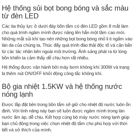
Hệ thống sủi bọt bong bóng và sắc màu
từ đèn LED
Các tia thủy lực ở dưới đáy bồn tắm có đèn LED gồm 8 mắt làm
cho quá trình ngâm mình được nâng lên hẳn một tầm cao mới.
Những mắt sủi khí tạo nên những bọt bong bóng nhỏ li ti ngấm vào
làn da của chúng ta. Thúc đẩy quá trình đào thải độc tố và cặn bẩn
từ các tác nhân bên ngoài môi trường. Ánh sáng phát ra từ lòng
bồn khiến ta cảm thấy dễ chịu hơn rất nhiều.
Hệ thống được vận hành bởi máy bơm không khí 300W và trang
bị thêm nút ON/OFF khởi động công tắc không khí.
Bộ gia nhiệt 1.5KW và hệ thống nước
nóng lạnh
Được lắp đặt bên trong bồn tắm sẽ giữ cho nhiệt độ nước luôn ổn
định. Với tính năng này bạn sẽ luôn được ngâm mình trong làn
nước ấm áp, dễ chịu. Kết hợp cùng bộ máy nước nóng lạnh giúp
bạn chủ động trong việc chọn nhiệt độ tắm cho phù hợp với thời
tiết và sở thích của mình.