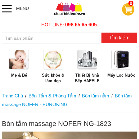
0
MENU
HOT LINE:
098.65.65.605
Tìm kiếm
Mẹ & Bé
Sức khỏe &
Thiết Bị Nhà
Máy Lọc Nước
làm đẹp
Bếp HAFELE
Trang Chủ
Bồn Tắm & Phòng Tắm
Bồn tắm nằm
Bồn tắm
/
/
/
massage NOFER - EUROKING
Bồn tắm massage NOFER NG-1823