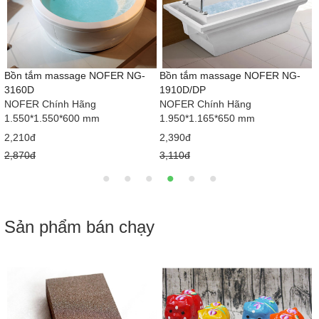
Bồn tắm massage NG-1707D/
Bồn tắm massage NOFER NG-
1707DP
1678D/1678DP
NOFER Chính Hãng
NOFER Chính Hãng
1.700*800*600 mm
1800*950*680 mm
1,987đ
1,810đ
2,580đ
2,350đ
Sản phẩm bán chạy