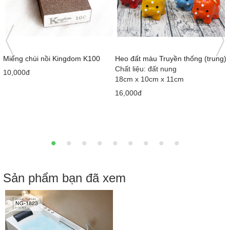
)
Cây đẩy nước sàn công nghiệp
Đường cát trắng
đầu thép
cây 12kg
Đầu thép
283,000đ
Lưỡi 50cm
119,000đ
Sản phẩm bạn đã xem