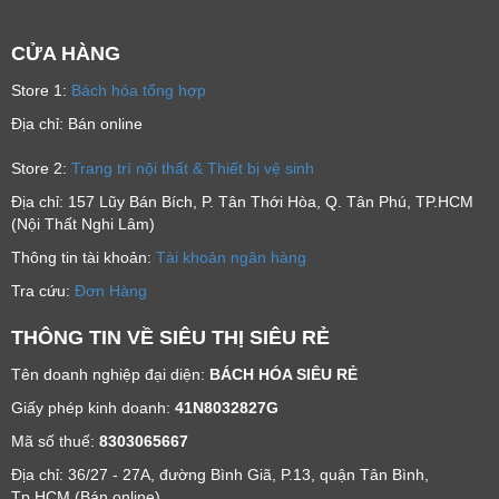
CỬA HÀNG
Store 1:
Bách hóa tổng hợp
Địa chỉ: Bán online
Store 2:
Trang trí nội thất & Thiết bị vệ sinh
Địa chỉ: 157 Lũy Bán Bích, P. Tân Thới Hòa, Q. Tân Phú, TP.HCM
(Nội Thất Nghi Lâm)
Thông tin tài khoản:
Tài khoản ngân hàng
Tra cứu:
Đơn Hàng
THÔNG TIN VỀ SIÊU THỊ SIÊU RẺ
Tên doanh nghiệp đại diện:
BÁCH HÓA SIÊU RẺ
Giấy phép kinh doanh:
41N8032827G
Mã số thuế:
8303065667
Địa chỉ: 36/27 - 27A, đường Bình Giã, P.13, quận Tân Bình,
Tp.HCM (Bán online)