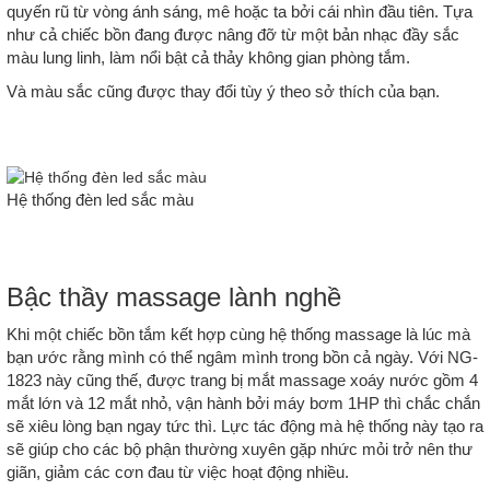
quyến rũ từ vòng ánh sáng, mê hoặc ta bởi cái nhìn đầu tiên. Tựa
như cả chiếc bồn đang được nâng đỡ từ một bản nhạc đầy sắc
màu lung linh, làm nổi bật cả thảy không gian phòng tắm.
Và màu sắc cũng được thay đổi tùy ý theo sở thích của bạn.
Hệ thống đèn led sắc màu
Bậc thầy massage lành nghề
Khi một chiếc bồn tắm kết hợp cùng hệ thống massage là lúc mà
bạn ước rằng mình có thể ngâm mình trong bồn cả ngày. Với NG-
1823 này cũng thế, được trang bị mắt massage xoáy nước gồm 4
mắt lớn và 12 mắt nhỏ, vận hành bởi máy bơm 1HP thì chắc chắn
sẽ xiêu lòng bạn ngay tức thì. Lực tác động mà hệ thống này tạo ra
sẽ giúp cho các bộ phận thường xuyên gặp nhức mỏi trở nên thư
giãn, giảm các cơn đau từ việc hoạt động nhiều.