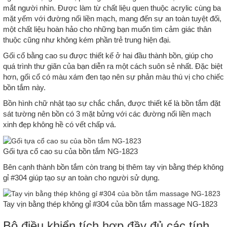
mắt người nhìn. Được làm từ chất liệu quen thuộc acrylic cùng ba
mặt yếm với đường nối liền mạch, mang đến sự an toàn tuyệt đối,
một chất liệu hoàn hảo cho những bạn muốn tìm cảm giác thân
thuộc cũng như không kém phần trẻ trung hiện đại.
Gối cổ bằng cao su được thiết kế ở hai đầu thành bồn, giúp cho
quá trình thư giãn của bạn diễn ra một cách suôn sẻ nhất. Đặc biệt
hơn, gối cổ có màu xám đen tạo nên sự phản màu thú vị cho chiếc
bồn tắm này.
Bồn hình chữ nhật tạo sự chắc chắn, được thiết kế là bồn tắm đặt
sát tường nên bồn có 3 mặt bửng với các đường nối liền mạch
xinh đẹp không hề có vết chấp vá.
Gối tựa cổ cao su của bồn tắm NG-1823
Bên cạnh thành bồn tắm còn trang bị thêm tay vịn bằng thép không
gỉ #304 giúp tạo sự an toàn cho người sử dụng.
Tay vịn bằng thép không gỉ #304 của bồn tắm massage NG-1823
Bộ điều khiển tích hợp đầy đủ các tính