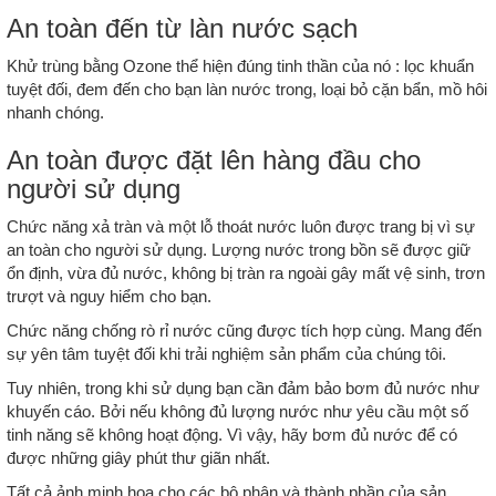
An toàn đến từ làn nước sạch
Khử trùng bằng Ozone thể hiện đúng tinh thần của nó : lọc khuẩn
tuyệt đối, đem đến cho bạn làn nước trong, loại bỏ cặn bẩn, mồ hôi
nhanh chóng.
An toàn được đặt lên hàng đầu cho
người sử dụng
Chức năng xả tràn và một lỗ thoát nước luôn được trang bị vì sự
an toàn cho người sử dụng. Lượng nước trong bồn sẽ được giữ
ổn định, vừa đủ nước, không bị tràn ra ngoài gây mất vệ sinh, trơn
trượt và nguy hiểm cho bạn.
Chức năng chống rò rỉ nước cũng được tích hợp cùng. Mang đến
sự yên tâm tuyệt đối khi trải nghiệm sản phẩm của chúng tôi.
Tuy nhiên, trong khi sử dụng bạn cần đảm bảo bơm đủ nước như
khuyến cáo. Bởi nếu không đủ lượng nước như yêu cầu một số
tinh năng sẽ không hoạt động. Vì vậy, hãy bơm đủ nước để có
được những giây phút thư giãn nhất.
Tất cả ảnh minh hoạ cho các bộ phận và thành phần của sản