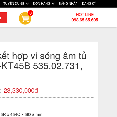
TUYỂN DỤNG
ĐƠN HÀNG
ĐĂNG NHẬP
ĐĂNG KÝ
0
HOT LINE
m
098.65.65.605
ết hợp vi sóng âm tủ
-KT45B 535.02.731,
):
23,330,000đ
595R x 454C x 568S mm