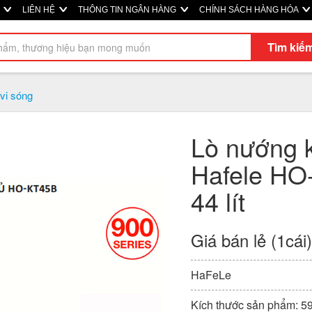
Ị
LIÊN HỆ
THÔNG TIN NGÂN HÀNG
CHÍNH SÁCH HÀNG HÓA
Tìm kiế
vi sóng
Lò nướng k
Hafele HO
44 lít
Giá bán lẻ (1cái
HaFeLe
Kích thước sản phẩm: 