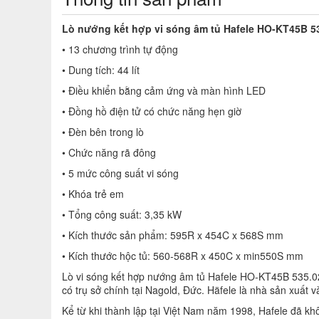
Lò nướng kết hợp vi sóng âm tủ Hafele HO-KT45B 535
• 13 chương trình tự động
• Dung tích: 44 lít
• Điều khiển bằng cảm ứng và màn hình LED
• Đồng hồ điện tử có chức năng hẹn giờ
• Đèn bên trong lò
• Chức năng rã đông
• 5 mức công suất vi sóng
• Khóa trẻ em
• Tổng công suất: 3,35 kW
• Kích thước sản phẩm: 595R x 454C x 568S mm
• Kích thước hộc tủ: 560-568R x 450C x min550S mm
Lò vi sóng kết hợp nướng âm tủ Hafele HO-KT45B 535.02
có trụ sở chính tại Nagold, Đức. Häfele là nhà sản xuất v
Kể từ khi thành lập tại Việt Nam năm 1998, Hafele đã k