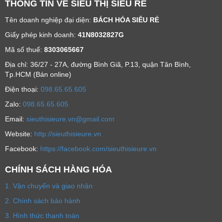
THÔNG TIN VỀ SIÊU THỊ SIÊU RẺ
Tên doanh nghiệp đại diện:
BÁCH HÓA SIÊU RẺ
Giấy phép kinh doanh:
41N8032827G
Mã số thuế:
8303065667
Địa chỉ: 36/27 - 27A, đường Bình Giã, P.13, quận Tân Bình,
Tp.HCM (Bán online)
Ðiện thoại:
098.65.65.605
Zalo:
098.65.65.605
Email:
sieuthisieure.vn@gmail.com
Website:
http://sieuthisieure.vn
Facebook:
https://facebook.com/sieuthisieure.vn
CHÍNH SÁCH HÀNG HÓA
1. Vận chuyển và giao nhận
2. Chính sách bảo hành
3. Hình thức thanh toán