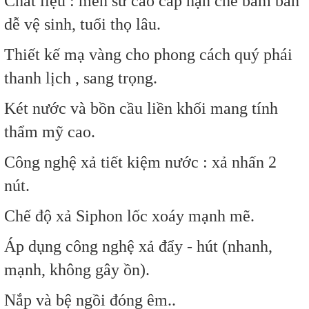
Chất liệu : men sứ cao cấp hạn chế bám bẩn
dễ vệ sinh, tuổi thọ lâu.
Thiết kế mạ vàng cho phong cách quý phái
thanh lịch , sang trọng.
Két nước và bồn cầu liền khối mang tính
thẩm mỹ cao.
Công nghệ xả tiết kiệm nước : xả nhấn 2
nút.
Chế độ xả Siphon lốc xoáy mạnh mẽ.
Áp dụng công nghệ xả đẩy - hút (nhanh,
mạnh, không gây ồn).
Nắp và bệ ngồi đóng êm..