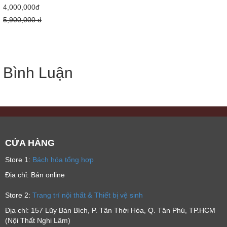
4,000,000đ
5,900,000 đ
Bình Luận
CỬA HÀNG
Store 1:
Bách hóa tổng hợp
Địa chỉ: Bán online
Store 2:
Trang trí nội thất & Thiết bị vệ sinh
Địa chỉ: 157 Lũy Bán Bích, P. Tân Thới Hòa, Q. Tân Phú, TP.HCM
(Nội Thất Nghi Lâm)