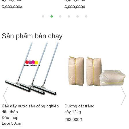
5,000,000đ
5,000,000đ
Sản phẩm bán chạy
Nước tương Mekong Nắp hồng
Bàn cầu 1 khối giá rẻ MS5001
415ml x 12 chai
Loại 1
710x380x630 mm
58,000đ
2,050,000đ