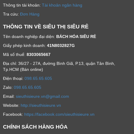
Thông tin tài khoản:
Tài khoản ngân hàng
Tra cứu:
Đơn Hàng
THÔNG TIN VỀ SIÊU THỊ SIÊU RẺ
Tên doanh nghiệp đại diện:
BÁCH HÓA SIÊU RẺ
Giấy phép kinh doanh:
41N8032827G
Mã số thuế:
8303065667
Địa chỉ: 36/27 - 27A, đường Bình Giã, P.13, quận Tân Bình,
Tp.HCM (Bán online)
Ðiện thoại:
098.65.65.605
Zalo:
098.65.65.605
Email:
sieuthisieure.vn@gmail.com
Website:
http://sieuthisieure.vn
Facebook:
https://facebook.com/sieuthisieure.vn
CHÍNH SÁCH HÀNG HÓA