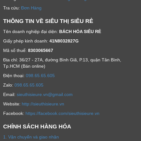
Tra cứu:
Đơn Hàng
THÔNG TIN VỀ SIÊU THỊ SIÊU RẺ
Tên doanh nghiệp đại diện:
BÁCH HÓA SIÊU RẺ
Giấy phép kinh doanh:
41N8032827G
Mã số thuế:
8303065667
Địa chỉ: 36/27 - 27A, đường Bình Giã, P.13, quận Tân Bình,
Tp.HCM (Bán online)
Ðiện thoại:
098.65.65.605
Zalo:
098.65.65.605
Email:
sieuthisieure.vn@gmail.com
Website:
http://sieuthisieure.vn
Facebook:
https://facebook.com/sieuthisieure.vn
CHÍNH SÁCH HÀNG HÓA
1. Vận chuyển và giao nhận