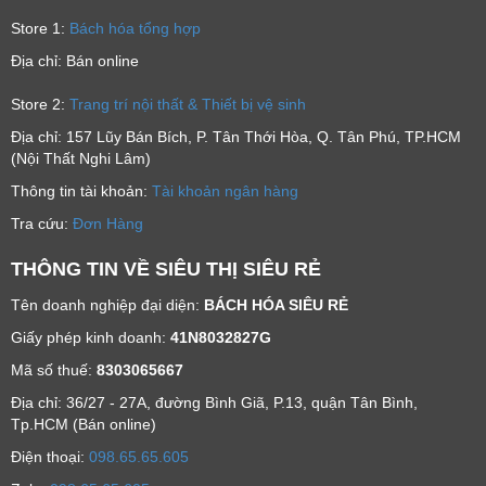
Store 1:
Bách hóa tổng hợp
Địa chỉ: Bán online
Store 2:
Trang trí nội thất & Thiết bị vệ sinh
Địa chỉ: 157 Lũy Bán Bích, P. Tân Thới Hòa, Q. Tân Phú, TP.HCM
(Nội Thất Nghi Lâm)
Thông tin tài khoản:
Tài khoản ngân hàng
Tra cứu:
Đơn Hàng
THÔNG TIN VỀ SIÊU THỊ SIÊU RẺ
Tên doanh nghiệp đại diện:
BÁCH HÓA SIÊU RẺ
Giấy phép kinh doanh:
41N8032827G
Mã số thuế:
8303065667
Địa chỉ: 36/27 - 27A, đường Bình Giã, P.13, quận Tân Bình,
Tp.HCM (Bán online)
Ðiện thoại:
098.65.65.605