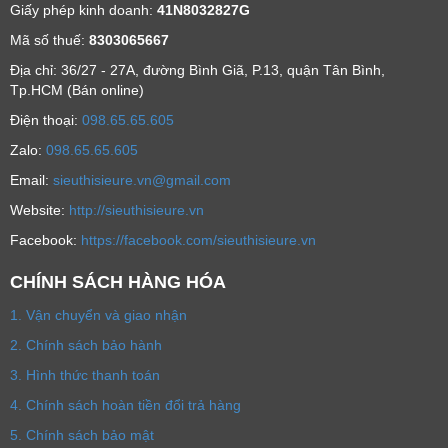
Giấy phép kinh doanh:
41N8032827G
Mã số thuế:
8303065667
Địa chỉ: 36/27 - 27A, đường Bình Giã, P.13, quận Tân Bình,
Tp.HCM (Bán online)
Ðiện thoại:
098.65.65.605
Zalo:
098.65.65.605
Email:
sieuthisieure.vn@gmail.com
Website:
http://sieuthisieure.vn
Facebook:
https://facebook.com/sieuthisieure.vn
CHÍNH SÁCH HÀNG HÓA
1. Vận chuyển và giao nhận
2. Chính sách bảo hành
3. Hình thức thanh toán
4. Chính sách hoàn tiền đổi trả hàng
5. Chính sách bảo mật