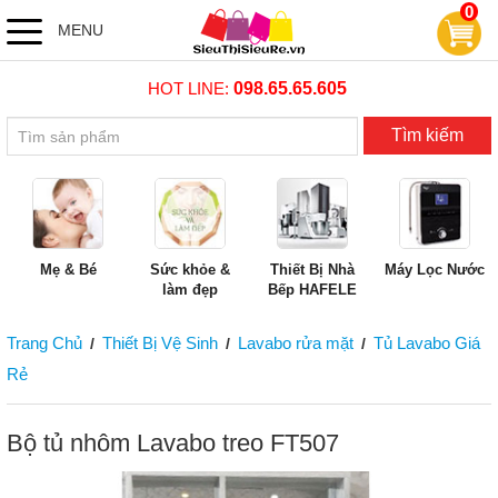
0
MENU
HOT LINE:
098.65.65.605
Tìm kiếm
Mẹ & Bé
Sức khỏe &
Thiết Bị Nhà
Máy Lọc Nước
làm đẹp
Bếp HAFELE
Trang Chủ
Thiết Bị Vệ Sinh
Lavabo rửa mặt
Tủ Lavabo Giá
/
/
/
Rẻ
Bộ tủ nhôm Lavabo treo FT507