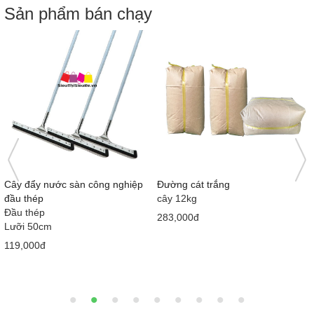
Sản phẩm bán chạy
Nước tương Mekong Nắp hồng
Bàn cầu 1 khối giá rẻ MS5001
415ml x 12 chai
Loại 1
710x380x630 mm
58,000đ
2,050,000đ
2,900,000đ