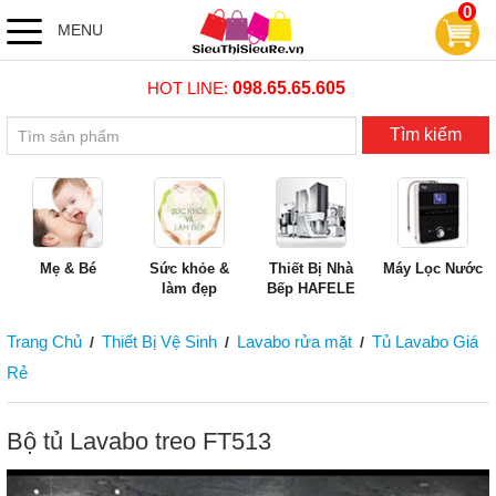
0
MENU
HOT LINE:
098.65.65.605
Tìm kiếm
Mẹ & Bé
Sức khỏe &
Thiết Bị Nhà
Máy Lọc Nước
làm đẹp
Bếp HAFELE
Trang Chủ
Thiết Bị Vệ Sinh
Lavabo rửa mặt
Tủ Lavabo Giá
/
/
/
Rẻ
Bộ tủ Lavabo treo FT513