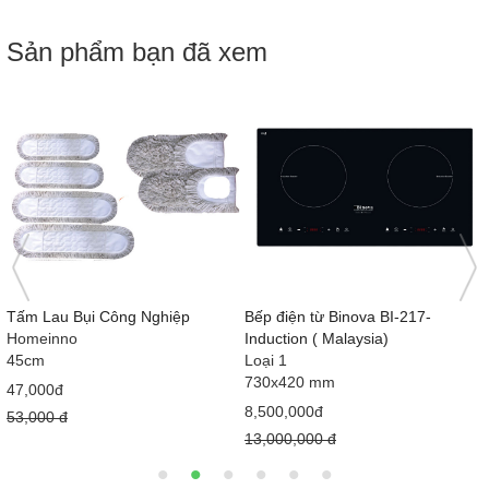
Sản phẩm bạn đã xem
Dụng cụ gạt kính 2 tấc
Bộ nồi Silit Diamant 7
100% nhập khẩu từ Đức & EU
28,000đ
54 × 34 × 32cm
4,760,000đ
7,000,000 đ