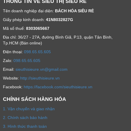
THÔNG TIN VỀ SIÊU THỊ SIÊU RẺ
Tên doanh nghiệp đại diện:
BÁCH HÓA SIÊU RẺ
Giấy phép kinh doanh:
41N8032827G
Mã số thuế:
8303065667
Địa chỉ: 36/27 - 27A, đường Bình Giã, P.13, quận Tân Bình,
Tp.HCM (Bán online)
Ðiện thoại:
098.65.65.605
Zalo:
098.65.65.605
Email:
sieuthisieure.vn@gmail.com
Website:
http://sieuthisieure.vn
Facebook:
https://facebook.com/sieuthisieure.vn
CHÍNH SÁCH HÀNG HÓA
1. Vận chuyển và giao nhận
2. Chính sách bảo hành
3. Hình thức thanh toán