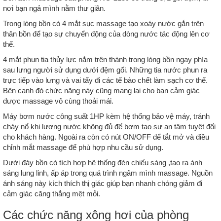
nơi bạn ngả mình nằm thư giãn.
Trong lòng bồn có 4 mắt sục massage tạo xoáy nước gắn trên
thân bồn để tạo sự chuyển động của dòng nước tác động lên cơ
thể.
4 mắt phun tia thủy lực nằm trên thành trong lòng bồn ngay phía
sau lưng người sử dụng dưới đệm gối. Những tia nước phun ra
trực tiếp vào lưng và vai tẩy đi các tế bào chết làm sạch cơ thể.
Bên cạnh đó chức năng này cũng mang lại cho bạn cảm giác
được massage vô cùng thoải mái.
Máy bơm nước công suất 1HP kèm hệ thống bảo vệ máy, tránh
cháy nổ khi lượng nước không đủ để bơm tạo sự an tâm tuyệt đối
cho khách hàng. Ngoài ra còn có nút ON/OFF để tắt mở và điều
chỉnh mắt massage để phù hợp nhu cầu sử dụng.
Dưới đáy bồn có tích hợp hệ thống đèn chiếu sáng ,tạo ra ánh
sáng lung linh, ấp áp trong quá trình ngâm mình massage. Nguồn
ánh sáng này kích thích thị giác giúp bạn nhanh chóng giảm đi
cảm giác căng thẳng mệt mỏi.
Các chức năng xông hơi của phòng