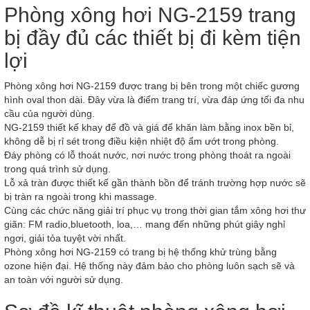
Phòng xông hơi NG-2159 trang
bị đầy đủ các thiết bị đi kèm tiện
lợi
Phòng xông hơi NG-2159 được trang bị bên trong một chiếc gương
hình oval thon dài. Đây vừa là điểm trang trí, vừa đáp ứng tối đa nhu
cầu của người dùng.
NG-2159 thiết kế khay để đồ và giá để khăn làm bằng inox bền bỉ,
không dễ bị rỉ sét trong điều kiện nhiệt độ ẩm ướt trong phòng.
Đáy phòng có lỗ thoát nước, nơi nước trong phòng thoát ra ngoài
trong quá trình sử dụng.
Lỗ xả tràn được thiết kế gần thành bồn để tránh trường hợp nước sẽ
bị tràn ra ngoài trong khi massage.
Cùng các chức năng giải trí phục vụ trong thời gian tắm xông hơi thư
giãn: FM radio,bluetooth, loa,… mang đến những phút giây nghỉ
ngơi, giải tỏa tuyệt vời nhất.
Phòng xông hơi NG-2159 có trang bị hệ thống khử trùng bằng
ozone hiện đại. Hệ thống này đảm bảo cho phòng luôn sạch sẽ và
an toàn với người sử dụng.