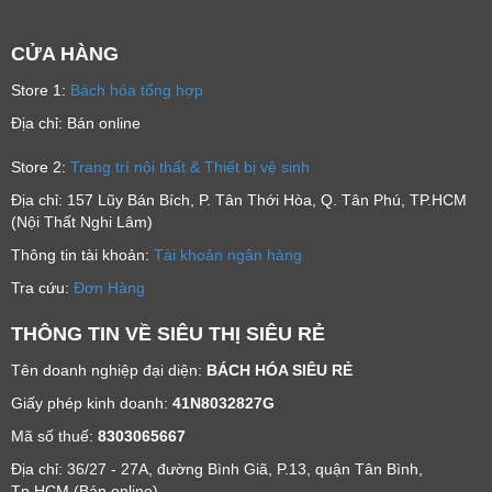
CỬA HÀNG
Store 1:
Bách hóa tổng hợp
Địa chỉ: Bán online
Store 2:
Trang trí nội thất & Thiết bị vệ sinh
Địa chỉ: 157 Lũy Bán Bích, P. Tân Thới Hòa, Q. Tân Phú, TP.HCM
(Nội Thất Nghi Lâm)
Thông tin tài khoản:
Tài khoản ngân hàng
Tra cứu:
Đơn Hàng
THÔNG TIN VỀ SIÊU THỊ SIÊU RẺ
Tên doanh nghiệp đại diện:
BÁCH HÓA SIÊU RẺ
Giấy phép kinh doanh:
41N8032827G
Mã số thuế:
8303065667
Địa chỉ: 36/27 - 27A, đường Bình Giã, P.13, quận Tân Bình,
Tp.HCM (Bán online)