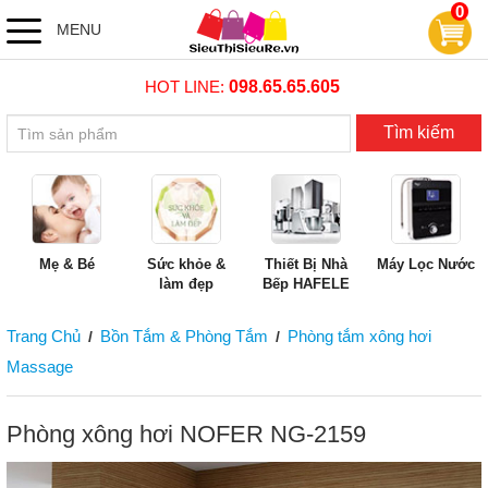
0
MENU
HOT LINE:
098.65.65.605
Tìm kiếm
Mẹ & Bé
Sức khỏe &
Thiết Bị Nhà
Máy Lọc Nước
làm đẹp
Bếp HAFELE
Trang Chủ
Bồn Tắm & Phòng Tắm
Phòng tắm xông hơi
/
/
Massage
Phòng xông hơi NOFER NG-2159