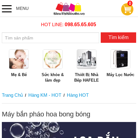
0
MENU
HOT LINE:
098.65.65.605
Tìm kiếm
Mẹ & Bé
Sức khỏe &
Thiết Bị Nhà
Máy Lọc Nước
làm đẹp
Bếp HAFELE
Trang Chủ
Hàng KM - HOT
Hàng HOT
/
/
Máy bắn pháo hoa bong bóng