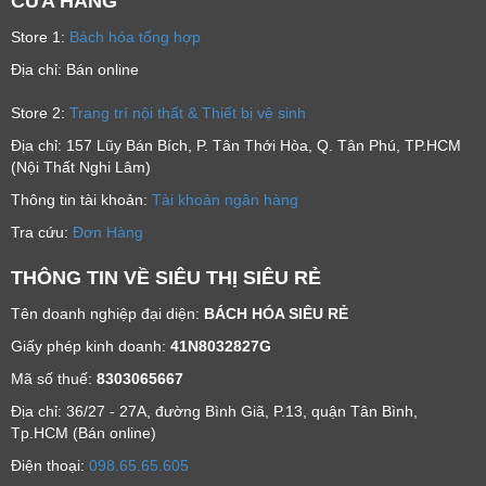
CỬA HÀNG
Store 1:
Bách hóa tổng hợp
Địa chỉ: Bán online
Store 2:
Trang trí nội thất & Thiết bị vệ sinh
Địa chỉ: 157 Lũy Bán Bích, P. Tân Thới Hòa, Q. Tân Phú, TP.HCM
(Nội Thất Nghi Lâm)
Thông tin tài khoản:
Tài khoản ngân hàng
Tra cứu:
Đơn Hàng
THÔNG TIN VỀ SIÊU THỊ SIÊU RẺ
Tên doanh nghiệp đại diện:
BÁCH HÓA SIÊU RẺ
Giấy phép kinh doanh:
41N8032827G
Mã số thuế:
8303065667
Địa chỉ: 36/27 - 27A, đường Bình Giã, P.13, quận Tân Bình,
Tp.HCM (Bán online)
Ðiện thoại:
098.65.65.605