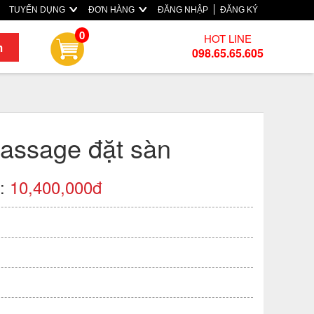
TUYỂN DỤNG
ĐƠN HÀNG
ĐĂNG NHẬP
ĐĂNG KÝ
0
HOT LINE
m
098.65.65.605
assage đặt sàn
):
10,400,000đ