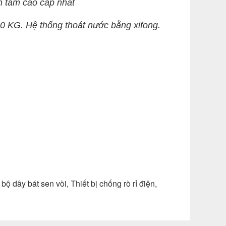
ồn tắm cao cấp nhất
00 KG. Hệ thống thoát nước bằng xifong.
dây bát sen vòi, Thiết bị chống rò rỉ điện,