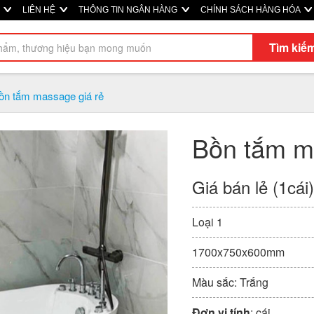
Ị
LIÊN HỆ
THÔNG TIN NGÂN HÀNG
CHÍNH SÁCH HÀNG HÓA
Tìm kiế
ồn tắm massage giá rẻ
Bồn tắm m
Giá bán lẻ (1cái
Loại 1
1700x750x600mm
Màu sắc: Trắng
Đơn vị tính
: cái