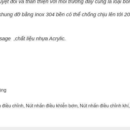
uyệt đối và thân thiện với môi trường đây cũng là loại b
khung đỡ bằng inox 304 bền có thể chống chịu lên tới 2
ge ,chất liệu nhựa Acrylic.
động
u chỉnh, Nút nhấn điều khiển bơm, Nút nhấn điều chỉnh khí, bộ 