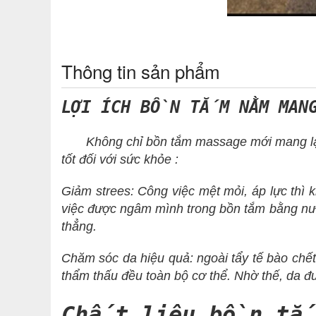
Thông tin sản phẩm
LỢI ÍCH BỒN TẮM NẰM MANG
Không chỉ bồn tắm massage mới mang lại lợ
tốt đối với sức khỏe :
Giảm strees: Công việc mệt mỏi, áp lực thì kh
việc được ngâm mình trong bồn tắm bằng nướ
thẳng.
Chăm sóc da hiệu quả: ngoài tẩy tế bào chết,
thẩm thấu đều toàn bộ cơ thể. Nhờ thế, da 
Chất liệu bồn tắ