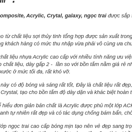
posite, Acrylic, Crytal, galaxy, ngọc trai
được sắp 
o từ chất liệu sợi thủy tinh tổng hợp được sản xuất tron
g khách hàng có mức thu nhập vừa phải vô cùng ưa ch
hất liệu nhựa Acrylic cao cấp với nhiều tính năng ưu việ
p chất liệu, dày gấp 2 - lần so với bồn tắm nằm giá rẻ 
xước ở mức tối đa, rất khó vỡ.
ụ này có độ bóng và sáng rất tốt, Đây là chất liệu rất đ
i Crystal, tạo cho bồn tắm độ dày dặn và khác biệt hoàn
ể hiểu đơn giản bản chất là Acrylic được phủ một lớp AC
anh tự nhiên rất đẹp và có tác dụng chống bám bẩn, chố
ớp ngọc trai cao cấp bóng mịn tạo nên vẻ đẹp sang tr