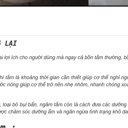
 LẠI
i ích cho người dùng mà ngay cả bồn tắm thường, bồn
i tắm là khoảng thời gian cần thiết giúp cơ thể nghỉ ngơ
c nóng giúp cơ thể trở nên nhẹ nhõm, nhanh chóng xoa 
 loại bỏ bụi bẩn, ngâm tắm còn là cách đưa các dưỡng c
được chăm sóc dưỡng ẩm và ngăn ngừa tình trạng khô da
m :