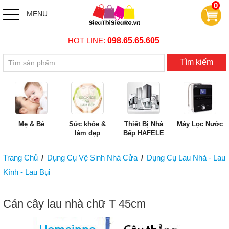
0
MENU
HOT LINE:
098.65.65.605
Tìm kiếm
Mẹ & Bé
Sức khỏe &
Thiết Bị Nhà
Máy Lọc Nước
làm đẹp
Bếp HAFELE
Trang Chủ
Dụng Cụ Vệ Sinh Nhà Cửa
Dụng Cụ Lau Nhà - Lau
/
/
Kính - Lau Bụi
Cán cây lau nhà chữ T 45cm