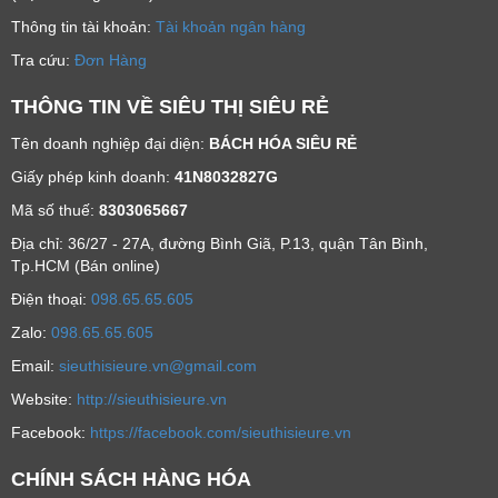
Thông tin tài khoản:
Tài khoản ngân hàng
Tra cứu:
Đơn Hàng
THÔNG TIN VỀ SIÊU THỊ SIÊU RẺ
Tên doanh nghiệp đại diện:
BÁCH HÓA SIÊU RẺ
Giấy phép kinh doanh:
41N8032827G
Mã số thuế:
8303065667
Địa chỉ: 36/27 - 27A, đường Bình Giã, P.13, quận Tân Bình,
Tp.HCM (Bán online)
Ðiện thoại:
098.65.65.605
Zalo:
098.65.65.605
Email:
sieuthisieure.vn@gmail.com
Website:
http://sieuthisieure.vn
Facebook:
https://facebook.com/sieuthisieure.vn
CHÍNH SÁCH HÀNG HÓA