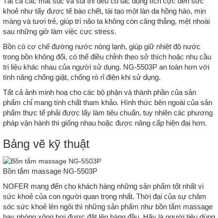
Tất cả các mắt sục và sủi thì đều có tác dụng tích cực đến sức
khoẻ như tẩy được tế bào chết, tái tạo một làn da hồng hào, mịn
màng và tươi trẻ, giúp trí não ta không còn căng thẳng, mệt nhoài
sau những giờ làm việc cực stress.
Bồn có cơ chế đường nước nóng lạnh, giúp giữ nhiệt độ nước
trong bồn không đổi, có thể điều chỉnh theo sở thích hoặc nhu cầu
trị liệu khác nhau của người sử dụng. NG-5503P an toàn hơn với
tính năng chống giật, chống rò rỉ điện khi sử dụng.
Tất cả ảnh minh hoạ cho các bộ phận và thành phần của sản
phẩm chỉ mang tính chất tham khảo. Hình thức bên ngoài của sản
phẩm thực tế phải được lấy làm tiêu chuẩn, tuy nhiên các phương
pháp vận hành thì giống nhau hoặc được nâng cấp hiện đại hơn.
Bảng vẽ kỹ thuật
Bồn tắm massage NG-5503P
NOFER mang đến cho khách hàng những sản phẩm tốt nhất vì
sức khoẻ của con người quan trọng nhất. Thời đại của sự chăm
sóc sức khoẻ lên ngôi thì những sản phẩm như bồn tắm massage
hay phòng xông hơi được đặt lên hàng đầu. Hãy là người tiêu dùng