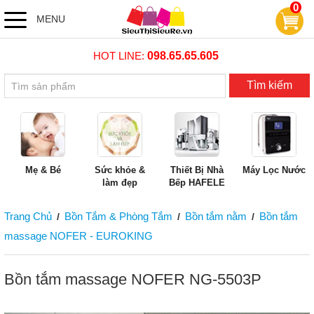
0
MENU
HOT LINE:
098.65.65.605
Tìm kiếm
Mẹ & Bé
Sức khỏe &
Thiết Bị Nhà
Máy Lọc Nước
làm đẹp
Bếp HAFELE
Trang Chủ
Bồn Tắm & Phòng Tắm
Bồn tắm nằm
Bồn tắm
/
/
/
massage NOFER - EUROKING
Bồn tắm massage NOFER NG-5503P