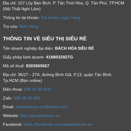
Địa chỉ: 157 Lũy Bán Bích, P. Tân Thới Hòa, Q. Tân Phú, TP.HCM
(Nội Thất Nghi Lâm)
Thông tin tài khoản:
Tài khoản ngân hàng
Tra cứu:
Đơn Hàng
THÔNG TIN VỀ SIÊU THỊ SIÊU RẺ
Tên doanh nghiệp đại diện:
BÁCH HÓA SIÊU RẺ
Giấy phép kinh doanh:
41N8032827G
Mã số thuế:
8303065667
Địa chỉ: 36/27 - 27A, đường Bình Giã, P.13, quận Tân Bình,
Tp.HCM (Bán online)
Ðiện thoại:
098.65.65.605
Zalo:
098.65.65.605
Email:
sieuthisieure.vn@gmail.com
Website:
http://sieuthisieure.vn
Facebook:
https://facebook.com/sieuthisieure.vn