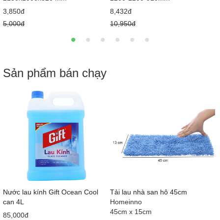
3,850đ
8,432đ
5,000đ
10,950đ
Sản phẩm bán chạy
Nước lau kính Gift Ocean Cool
Tải lau nhà san hô 45cm
can 4L
Homeinno
45cm x 15cm
85,000đ