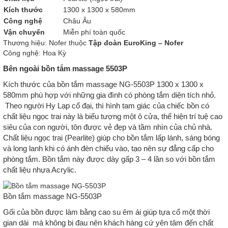
Kích thước
1300 x 1300 x 580mm
Công nghệ
Châu Âu
Vận chuyển
Miễn phí toàn quốc
Thương hiệu: Nofer
thuộc
Tập đoàn EuroKing – Nofer
Công nghệ: Hoa Kỳ
Bên ngoài bồn tắm massage 5503P
Kích thước của bồn tắm massage NG-5503P 1300 x 1300 x
580mm phù hợp với những gia đình có phòng tắm diện tích nhỏ.
Theo người Hy Lạp cổ đại, thì hình tam giác của chiếc bồn có
chất liệu ngọc trai này là biểu tượng một ô cửa, thể hiện trí tuệ cao
siêu của con người, tôn được vẻ đẹp và tầm nhìn của chủ nhà.
Chất liệu ngọc trai (Pearlite) giúp cho bồn tắm lấp lánh, sáng bóng
và long lanh khi có ánh đèn chiếu vào, tạo nên sự đẳng cấp cho
phòng tắm. Bồn tắm này được dày gấp 3 – 4 lần so với bồn tắm
chất liệu nhựa Acrylic.
Bồn tắm massage NG-5503P
Gối của bồn được làm bằng cao su êm ái giúp tựa cổ một thời
gian dài mà không bị đau nên khách hàng cứ yên tâm đến chất