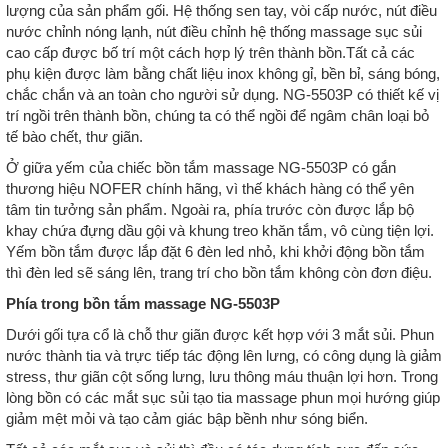
lượng của sản phẩm gối. Hệ thống sen tay, vòi cấp nước, nút điều
nước chỉnh nóng lạnh, nút điều chỉnh hệ thống massage sục sủi
cao cấp được bố trí một cách hợp lý trên thành bồn.Tất cả các
phụ kiện được làm bằng chất liệu inox không gỉ, bền bỉ, sáng bóng,
chắc chắn và an toàn cho người sử dụng. NG-5503P có thiết kế vị
trí ngồi trên thành bồn, chúng ta có thể ngồi để ngâm chân loại bỏ
tế bào chết, thư giãn.
Ở giữa yếm của chiếc bồn tắm massage NG-5503P có gắn
thương hiệu NOFER chính hãng, vì thế khách hàng có thể yên
tâm tin tưởng sản phẩm. Ngoài ra, phía trước còn được lắp bộ
khay chứa đựng dầu gội và khung treo khăn tắm, vô cùng tiện lợi.
Yếm bồn tắm được lắp đặt 6 đèn led nhỏ, khi khởi động bồn tắm
thì đèn led sẽ sáng lên, trang trí cho bồn tắm không còn đơn điệu.
Phía trong bồn tắm massage NG-5503P
Dưới gối tựa cổ là chỗ thư giãn được kết hợp với 3 mắt sủi. Phun
nước thành tia và trực tiếp tác động lên lưng, có công dụng là giảm
stress, thư giãn cột sống lưng, lưu thông máu thuận lợi hơn. Trong
lòng bồn có các mắt sục sủi tạo tia massage phun mọi hướng giúp
giảm mệt mỏi và tạo cảm giác bập bềnh như sóng biển.