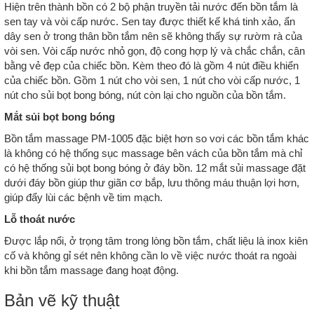
Hiện trên thành bồn có 2 bộ phận truyền tải nước đến bồn tắm là
sen tay và vòi cấp nước. Sen tay được thiết kế khá tinh xảo, ẩn
dây sen ở trong thân bồn tắm nên sẽ không thấy sự rườm rà của
vòi sen. Vòi cấp nước nhỏ gọn, độ cong hợp lý và chắc chắn, cân
bằng vẻ đẹp của chiếc bồn. Kèm theo đó là gồm 4 nút điều khiển
của chiếc bồn. Gồm 1 nút cho vòi sen, 1 nút cho vòi cấp nước, 1
nút cho sủi bọt bong bóng, nút còn lại cho nguồn của bồn tắm.
Mắt sủi bọt bong bóng
Bồn tắm massage PM-1005 đặc biệt hơn so vơi các bồn tắm khác
là không có hệ thống sục massage bên vách của bồn tắm mà chỉ
có hệ thống sủi bọt bong bóng ở đáy bồn. 12 mắt sủi massage đặt
dưới đáy bồn giúp thư giãn cơ bắp, lưu thông máu thuận lợi hơn,
giúp đẩy lùi các bệnh về tim mạch.
Lỗ thoát nước
Được lắp nổi, ở trọng tâm trong lòng bồn tắm, chất liệu là inox kiên
cố và không gỉ sét nên không cần lo về việc nước thoát ra ngoài
khi bồn tắm massage đang hoạt động.
Bản vẽ kỹ thuật