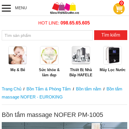
0
MENU
HOT LINE:
098.65.65.605
Tìm kiếm
Mẹ & Bé
Sức khỏe &
Thiết Bị Nhà
Máy Lọc Nước
làm đẹp
Bếp HAFELE
Trang Chủ
Bồn Tắm & Phòng Tắm
Bồn tắm nằm
Bồn tắm
/
/
/
massage NOFER - EUROKING
Bồn tắm massage NOFER PM-1005