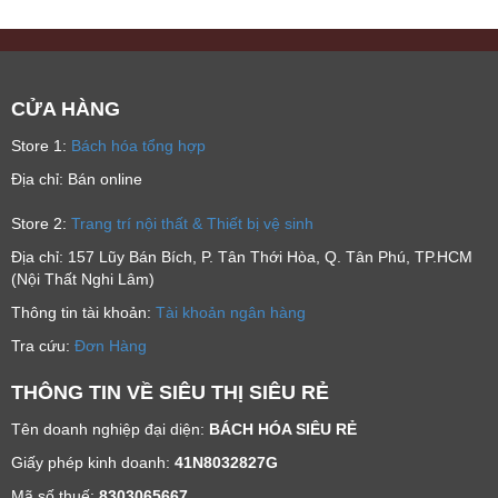
CỬA HÀNG
Store 1:
Bách hóa tổng hợp
Địa chỉ: Bán online
Store 2:
Trang trí nội thất & Thiết bị vệ sinh
Địa chỉ: 157 Lũy Bán Bích, P. Tân Thới Hòa, Q. Tân Phú, TP.HCM
(Nội Thất Nghi Lâm)
Thông tin tài khoản:
Tài khoản ngân hàng
Tra cứu:
Đơn Hàng
THÔNG TIN VỀ SIÊU THỊ SIÊU RẺ
Tên doanh nghiệp đại diện:
BÁCH HÓA SIÊU RẺ
Giấy phép kinh doanh:
41N8032827G
Mã số thuế:
8303065667