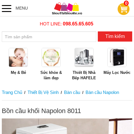
0
MENU
HOT LINE:
098.65.65.605
Tìm kiếm
Mẹ & Bé
Sức khỏe &
Thiết Bị Nhà
Máy Lọc Nước
làm đẹp
Bếp HAFELE
Trang Chủ
Thiết Bị Vệ Sinh
Bàn cầu
Bàn cầu Napolon
/
/
/
Bồn cầu khối Napolon 8011