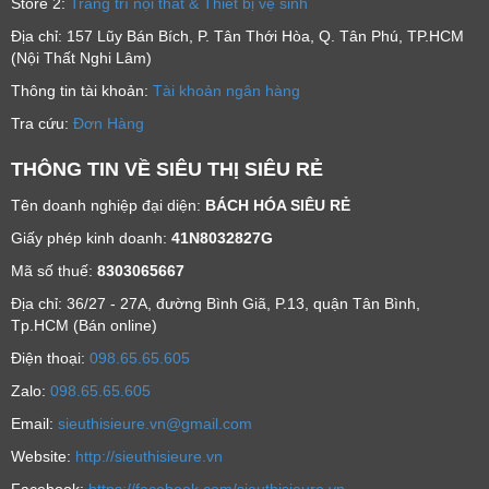
Store 2:
Trang trí nội thất & Thiết bị vệ sinh
Địa chỉ: 157 Lũy Bán Bích, P. Tân Thới Hòa, Q. Tân Phú, TP.HCM
(Nội Thất Nghi Lâm)
Thông tin tài khoản:
Tài khoản ngân hàng
Tra cứu:
Đơn Hàng
THÔNG TIN VỀ SIÊU THỊ SIÊU RẺ
Tên doanh nghiệp đại diện:
BÁCH HÓA SIÊU RẺ
Giấy phép kinh doanh:
41N8032827G
Mã số thuế:
8303065667
Địa chỉ: 36/27 - 27A, đường Bình Giã, P.13, quận Tân Bình,
Tp.HCM (Bán online)
Ðiện thoại:
098.65.65.605
Zalo:
098.65.65.605
Email:
sieuthisieure.vn@gmail.com
Website:
http://sieuthisieure.vn
Facebook:
https://facebook.com/sieuthisieure.vn