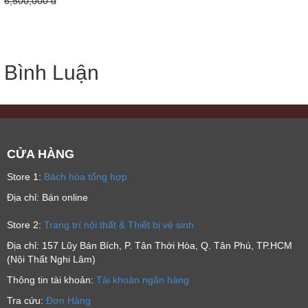
6,500,000 đ
Bình Luận
CỬA HÀNG
Store 1:
Bách hóa tổng hợp
Địa chỉ: Bán online
Store 2:
Trang trí nội thất & Thiết bị vệ sinh
Địa chỉ: 157 Lũy Bán Bích, P. Tân Thới Hòa, Q. Tân Phú, TP.HCM
(Nội Thất Nghi Lâm)
Thông tin tài khoản:
Tài khoản ngân hàng
Tra cứu:
Đơn Hàng