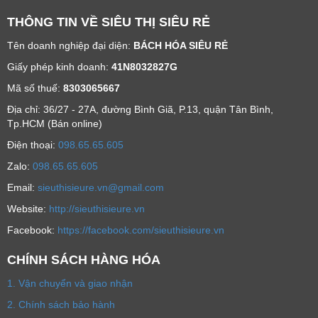
THÔNG TIN VỀ SIÊU THỊ SIÊU RẺ
Tên doanh nghiệp đại diện:
BÁCH HÓA SIÊU RẺ
Giấy phép kinh doanh:
41N8032827G
Mã số thuế:
8303065667
Địa chỉ: 36/27 - 27A, đường Bình Giã, P.13, quận Tân Bình,
Tp.HCM (Bán online)
Ðiện thoại:
098.65.65.605
Zalo:
098.65.65.605
Email:
sieuthisieure.vn@gmail.com
Website:
http://sieuthisieure.vn
Facebook:
https://facebook.com/sieuthisieure.vn
CHÍNH SÁCH HÀNG HÓA
1. Vận chuyển và giao nhận
2. Chính sách bảo hành