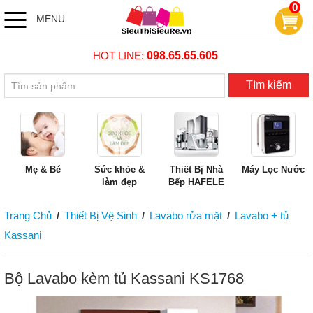
0
MENU
HOT LINE:
098.65.65.605
Tìm kiếm
Mẹ & Bé
Sức khỏe &
Thiết Bị Nhà
Máy Lọc Nước
làm đẹp
Bếp HAFELE
Trang Chủ
Thiết Bị Vệ Sinh
Lavabo rửa mặt
Lavabo + tủ
/
/
/
Kassani
Bộ Lavabo kèm tủ Kassani KS1768