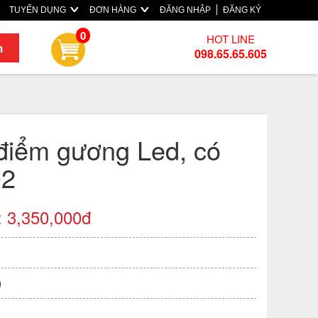
TUYỂN DỤNG
ĐƠN HÀNG
ĐĂNG NHẬP
ĐĂNG KÝ
0
HOT LINE
m
098.65.65.605
điểm gương Led, có
02
:
3,350,000đ
)