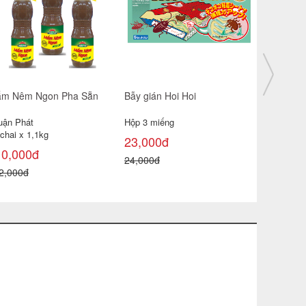
m Nêm Ngon Pha Sẵn
Miếng chù
Bẫy gián Hoi Hoi
K100
uận Phát
Hộp 3 miếng
10,000đ
chai x 1,1kg
23,000đ
10,000đ
24,000đ
2,000đ