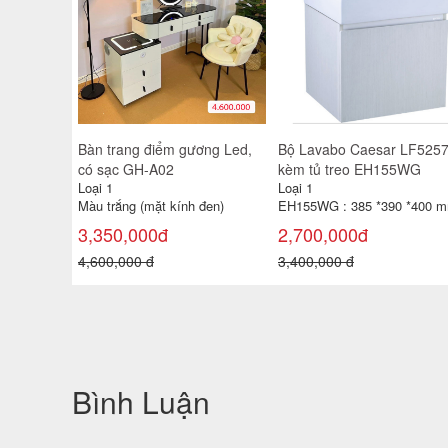
Bàn trang điểm gương Led,
Bộ Lavabo Caesar LF525
có sạc GH-A02
kèm tủ treo EH155WG
Loại 1
Loại 1
Màu trắng (mặt kính đen)
EH155WG : 385 *390 *400 
3,350,000đ
2,700,000đ
4,600,000 đ
3,400,000 đ
Bình Luận