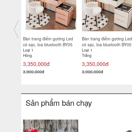
ơng Led
Bàn trang điểm gương Led
Bàn trang điểm gương Led
02
có sạc, loa bluetooth BY05
có sạc, loa bluetooth BY05
Loại 1
Loại 1
Hồng
Trắng
3,350,000đ
3,350,000đ
3,900,000đ
3,900,000đ
Sản phẩm bán chạy