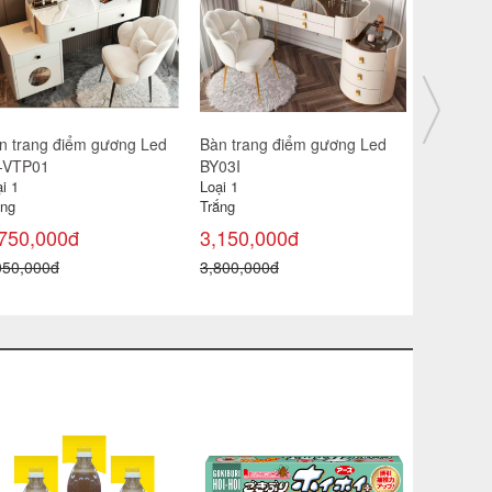
n trang điểm gương Led
Bàn trang điểm gương Led
Bàn trang
-VTP01
BY03I
BY03I
i 1
Loại 1
Loại 1
ắng
Trắng
Ghi
750,000đ
3,150,000đ
3,150,0
050,000đ
3,800,000đ
3,800,000