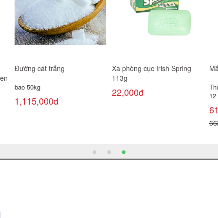
Đường cát trắng
Xà phòng cục Irish Spring
Mắ
đen
113g
bao 50kg
Th
22,000đ
12 
1,115,000đ
6
66