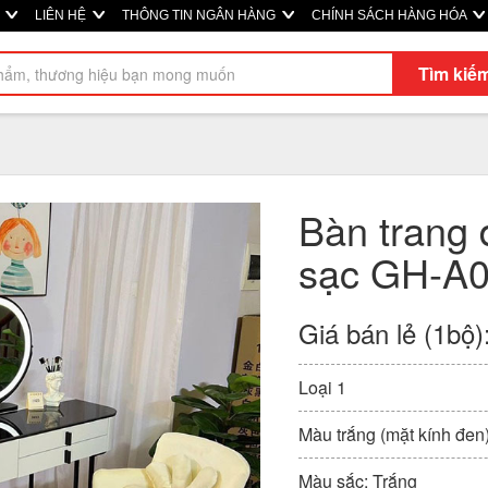
Ị
LIÊN HỆ
THÔNG TIN NGÂN HÀNG
CHÍNH SÁCH HÀNG HÓA
Tìm kiế
Bàn trang 
sạc GH-A
Giá bán lẻ (1bộ)
Loại 1
Màu trắng (mặt kính đen
Màu sắc: Trắng