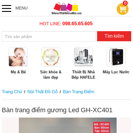
0
MENU
HOT LINE:
098.65.65.605
Tìm kiếm
Mẹ & Bé
Sức khỏe &
Thiết Bị Nhà
Máy Lọc Nước
làm đẹp
Bếp HAFELE
Trang Chủ
Nội Thất Đồ Gỗ
Bàn Trang Điểm
/
/
Bàn trang điểm gương Led GH-XC401