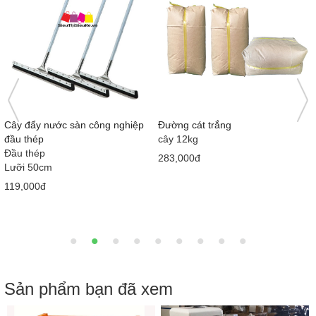
Nước tương Mekong Nắp hồng
Bàn cầu 1 khối giá rẻ MS5001
415ml x 12 chai
Loại 1
710x380x630 mm
58,000đ
2,050,000đ
2,900,000đ
Sản phẩm bạn đã xem