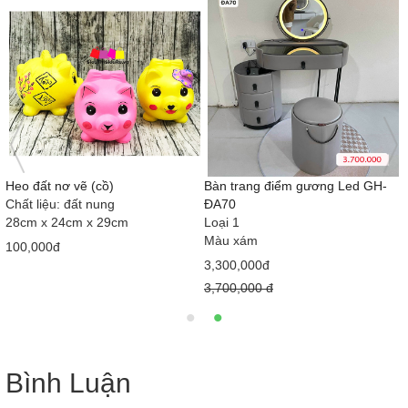
 (cồ)
Bàn trang điểm gương Led GH-
Bàn trang điểm
 nung
ĐA70
XC2212
x 29cm
Loại 1
Loại 1
Màu xám
Trắng
3,300,000đ
3,500,000đ
3,700,000 đ
Bình Luận