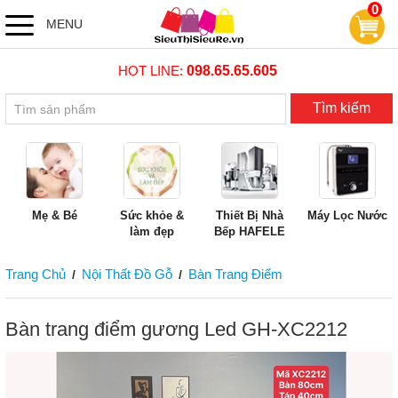
0
MENU
HOT LINE:
098.65.65.605
Tìm kiếm
Mẹ & Bé
Sức khỏe &
Thiết Bị Nhà
Máy Lọc Nước
làm đẹp
Bếp HAFELE
Trang Chủ
Nội Thất Đồ Gỗ
Bàn Trang Điểm
/
/
Bàn trang điểm gương Led GH-XC2212