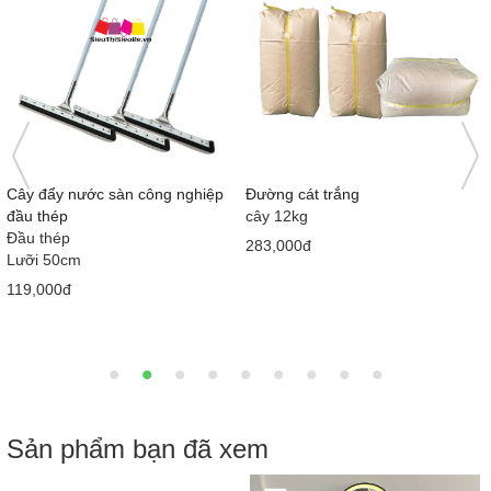
 sàn công nghiệp
Đường cát trắng
Nước tương Me
cây 12kg
415ml x 12 chai
283,000đ
58,000đ
Sản phẩm bạn đã xem