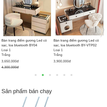
iểm gương Led có
Bàn trang điểm gương Led BY-
Bàn trang điể
etooth BY-VTP02
VTP01
Loại 1
Loại 1
Trắng
Trắng
3,150,000đ
3,750,000đ
3,800,000đ
4,050,000đ
Sản phẩm bán chạy