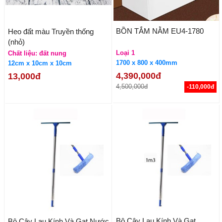
BỒN TẮM NẰM EU4-1780
Heo đất màu Truyền thống
(nhỏ)
Loại 1
Chất liệu: đất nung
1700 x 800 x 400mm
12cm x 10cm x 10cm
4,390,000đ
13,000đ
4,500,000đ
-110,000đ
Bộ Cây Lau Kính Và Gạt
Bộ Cây Lau Kính Và Gạt Nước