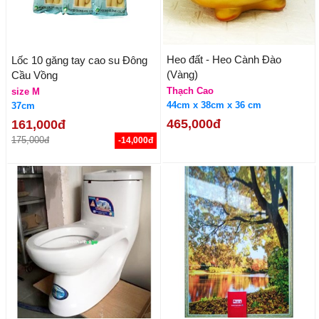
Heo đất - Heo Cành Đào
Lốc 10 găng tay cao su Đông
(Vàng)
Cầu Vồng
Thạch Cao
size M
44cm x 38cm x 36 cm
37cm
465,000đ
161,000đ
175,000đ
-14,000đ