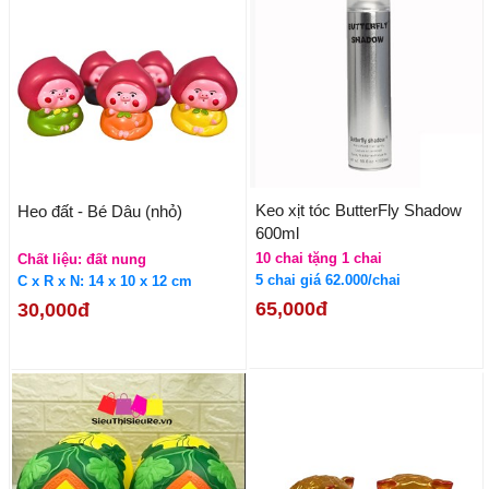
Keo xịt tóc ButterFly Shadow
Heo đất - Bé Dâu (nhỏ)
600ml
10 chai tặng 1 chai
Chất liệu: đất nung
5 chai giá 62.000/chai
C x R x N: 14 x 10 x 12 cm
65,000đ
30,000đ