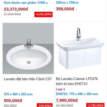
120cm x 150cm
Kích thước sản phẩm: 576R x
518S x 59C mm
358,000đ
23,372,000đ
27,824,000đ
-4,452,000đ
Bộ Lavabo Caesar LF5376
Lavabo đặt bàn Hảo Cảnh C07
kèm tủ treo EH071V
Loại 1
EH071V: 775 x 440 x 350 mm
570 x 460 x 210 mm
7,990,000đ
500,000đ
10,780,000đ
650,000đ
-2,790,000đ
-150,000đ