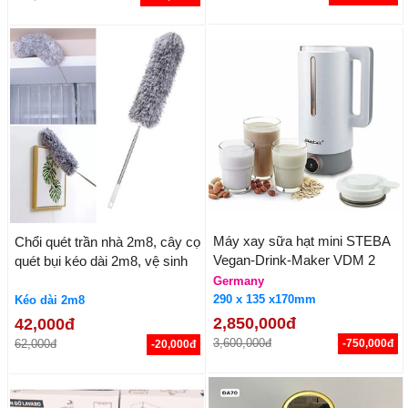
Máy xay sữa hạt mini STEBA
Chổi quét trần nhà 2m8, cây cọ
Vegan-Drink-Maker VDM 2
quét bụi kéo dài 2m8, vệ sinh
đồ trên cao, quét mạng nhện,
Germany
chổi dài lau chùi quạt trần
290 x 135 x170mm
Kéo dài 2m8
2,850,000đ
42,000đ
3,600,000đ
62,000đ
-750,000đ
-20,000đ