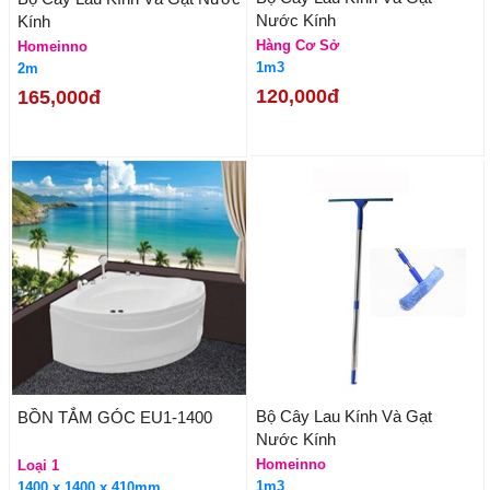
Nước Kính
Kính
Hàng Cơ Sở
Homeinno
1m3
2m
120,000đ
165,000đ
Bộ Cây Lau Kính Và Gạt
BỒN TẮM GÓC EU1-1400
Nước Kính
Homeinno
Loại 1
1m3
1400 x 1400 x 410mm