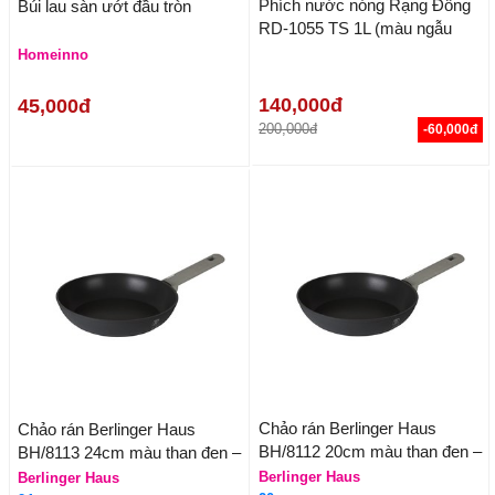
Phích nước nóng Rạng Đông
Búi lau sàn ướt đầu tròn
RD-1055 TS 1L (màu ngẫu
nhiên)
Homeinno
140,000đ
45,000đ
200,000đ
-60,000đ
Chảo rán Berlinger Haus
Chảo rán Berlinger Haus
BH/8112 20cm màu than đen –
BH/8113 24cm màu than đen –
Antracit Collection
Antracit Collection
Berlinger Haus
Berlinger Haus