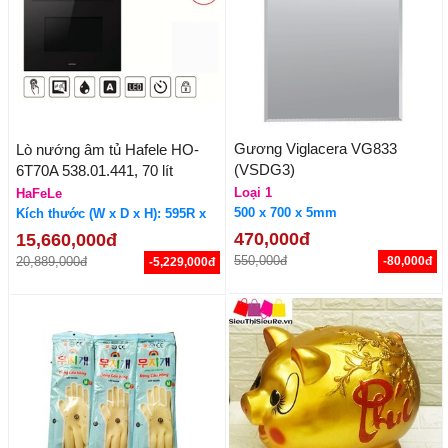
Gương Viglacera VG833
Lò nướng âm tủ Hafele HO-
(VSDG3)
6T70A 538.01.441, 70 lít
Loại 1
HaFeLe
500 x 700 x 5mm
Kích thước (W x D x H): 595R x
595C x 575S mm
470,000đ
15,660,000đ
550,000đ
20,889,000đ
-80,000đ
-5,229,000đ