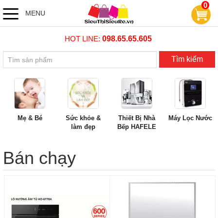
0
MENU
HOT LINE:
098.65.65.605
Tìm kiếm
Mẹ & Bé
Sức khỏe &
Thiết Bị Nhà
Máy Lọc Nước
làm đẹp
Bếp HAFELE
Bán chạy