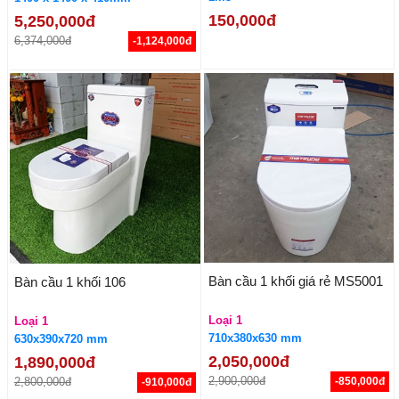
150,000đ
5,250,000đ
6,374,000đ
-1,124,000đ
Bàn cầu 1 khối giá rẻ MS5001
Bàn cầu 1 khối 106
Loại 1
Loại 1
710x380x630 mm
630x390x720 mm
2,050,000đ
1,890,000đ
2,900,000đ
2,800,000đ
-850,000đ
-910,000đ