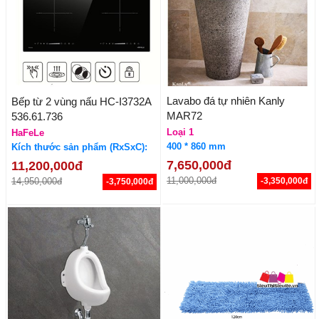
Lavabo đá tự nhiên Kanly
Bếp từ 2 vùng nấu HC-I3732A
MAR72
536.61.736
Loại 1
HaFeLe
400 * 860 mm
Kích thước sản phẩm (RxSxC):
730R x 430S x 82C
7,650,000đ
11,200,000đ
11,000,000đ
14,950,000đ
-3,350,000đ
-3,750,000đ