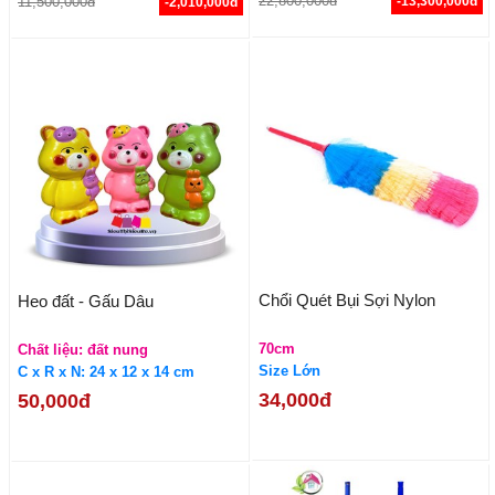
22,800,000đ
11,500,000đ
-13,300,000đ
-2,010,000đ
Chổi Quét Bụi Sợi Nylon
Heo đất - Gấu Dâu
70cm
Chất liệu: đất nung
Size Lớn
C x R x N: 24 x 12 x 14 cm
34,000đ
50,000đ