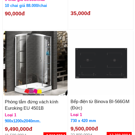
10 chai giá 88.000/chai
35,000đ
90,000đ
Bếp điện từ Binova BI-566GM
Phòng tắm đứng vách kính
(Đức)
Euroking EU 4501B
Loại 1
Loại 1
730 x 420 mm
900x1200x2040mm.
9,500,000đ
9,490,000đ