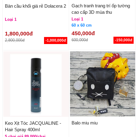
Gạch tranh trang trí ốp tường
Bàn cầu khối giá rẻ Dolacera 2
cao cấp 3D mùa thu
Loại 1
Loại 1
60 x 60 cm
450,000đ
1,800,000đ
600,000đ
2,800,000đ
-150,000đ
-1,000,000đ
Balo miu miu
Keo Xịt Tóc JACQUALINE -
Hair Spray 400ml
5 chai giá 89.000/chai