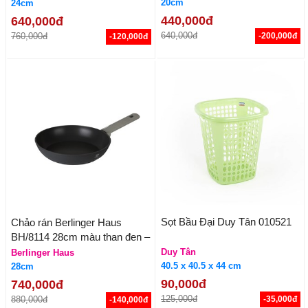
20cm
24cm
440,000đ
640,000đ
640,000đ
760,000đ
-200,000đ
-120,000đ
Sọt Bầu Đại Duy Tân 010521
Chảo rán Berlinger Haus
BH/8114 28cm màu than đen –
Antracit Collection
Duy Tân
Berlinger Haus
40.5 x 40.5 x 44 cm
28cm
90,000đ
740,000đ
125,000đ
880,000đ
-35,000đ
-140,000đ