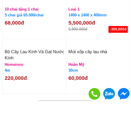
Kem Wax Tóc BECOS 280ml
Mút xốp cây lau nhà
5 chai giá 72.000/chai
Hoàn Mỹ
10 chai giá 70.000/chai
40cm
75,000đ
65,000đ