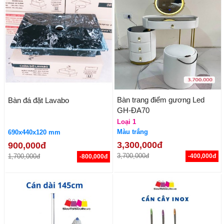
Bàn trang điểm gương Led
Bàn đá đặt Lavabo
GH-ĐA70
Loại 1
Màu trắng
690x440x120 mm
3,300,000đ
900,000đ
3,700,000đ
1,700,000đ
-400,000đ
-800,000đ