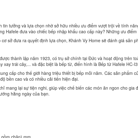
tin tưởng và lựa chọn nhờ sở hữu nhiều ưu điểm vượt trội về tính năn
ng Hafele đưa vào chiếc bếp nhập khẩu cao cấp này? Những ưu điểm vư
 cơ sở đưa ra quyết định lựa chọn, Khánh Vy Home sẽ đánh giá sản ph
 được thành lập năm 1923, có trụ sở chính tại Đức và hoạt động trên toà
ay trái cây,... và đặc biệt là bếp từ, điển hình là
Bếp từ Hafele HC-I
ng cấp cho thế giới hàng triệu thiết bị bếp mỗi năm. Các sản phẩm của
độ bền cao và có nhiều cải tiến hiện đại.
hỉ mang lại sự tiện nghi, giúp việc chế biến các món ăn ngon cho gia
nướng hằng ngày của bạn.
ao gồm chân) mm