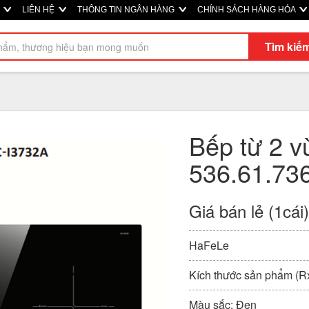
Ị
LIÊN HỆ
THÔNG TIN NGÂN HÀNG
CHÍNH SÁCH HÀNG HÓA
Tìm kiế
Bếp từ 2 
536.61.73
Giá bán lẻ (1cái
HaFeLe
Kích thước sản phẩm (R
Màu sắc: Đen