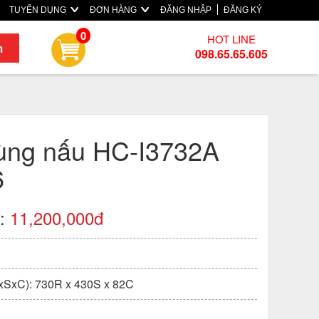
TUYỂN DỤNG
ĐƠN HÀNG
ĐĂNG NHẬP
ĐĂNG KÝ
0
HOT LINE
m
098.65.65.605
vùng nấu HC-I3732A
6
):
11,200,000đ
xSxC): 730R x 430S x 82C