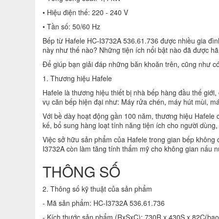
• Hiệu điện thế: 220 - 240 V
• Tần số: 50/60 Hz
Bếp từ Hafele HC-I3732A 536.61.736 được nhiều gia đình 
này như thế nào? Những tiện ích nổi bật nào đã được hã
Để giúp bạn giải đáp những băn khoăn trên, cũng như có
1. Thương hiệu Hafele
Hafele là thương hiệu thiết bị nhà bếp hàng đầu thế giới,
vụ căn bếp hiện đại như: Máy rửa chén, máy hút mùi, máy x
Với bề dày hoạt động gần 100 năm, thương hiệu Hafele cu
kế, bổ sung hàng loạt tính năng tiện ích cho người dùng, 
Việc sở hữu sản phẩm của Hafele trong gian bếp không c
I3732A còn làm tăng tính thẩm mỹ cho không gian nấu 
THÔNG SỐ
2. Thông số kỹ thuật của sản phẩm
- Mã sản phẩm: HC-I3732A 536.61.736
- Kích thước sản phẩm (RxSxC): 730R x 430S x 82C(b