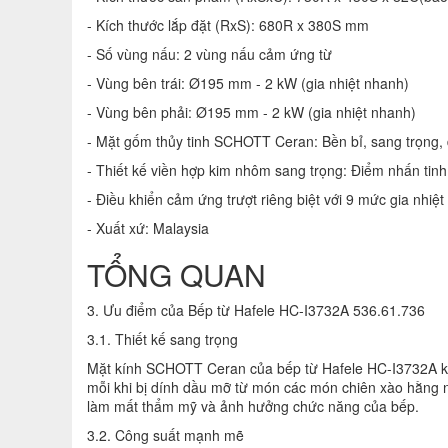
- Kích thước lắp đặt (RxS): 680R x 380S mm
- Số vùng nấu: 2 vùng nấu cảm ứng từ
- Vùng bên trái: Ø195 mm - 2 kW (gia nhiệt nhanh)
- Vùng bên phải: Ø195 mm - 2 kW (gia nhiệt nhanh)
- Mặt gốm thủy tinh SCHOTT Ceran: Bền bỉ, sang trọng, 
- Thiết kế viền hợp kim nhôm sang trọng: Điểm nhấn tinh 
- Điều khiển cảm ứng trượt riêng biệt với 9 mức gia nhiệt
- Xuất xứ: Malaysia
TỔNG QUAN
3. Ưu điểm của Bếp từ Hafele HC-I3732A 536.61.736
3.1. Thiết kế sang trọng
Mặt kính SCHOTT Ceran của bếp từ Hafele HC-I3732A không
mỗi khi bị dính dầu mỡ từ món các món chiên xào hằng n
làm mất thẩm mỹ và ảnh hưởng chức năng của bếp.
3.2. Công suất mạnh mẽ