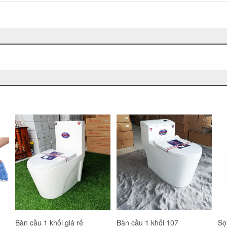
Đường cát trắng
Xà phòng cục Irish Spring
Mắ