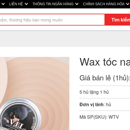
Ị
LIÊN HỆ
THÔNG TIN NGÂN HÀNG
CHÍNH SÁCH HÀNG HÓA
Tìm kiế
Wax tóc n
Giá bán lẻ (1hủ)
5 hủ tặng 1 hủ
Đơn vị tính
: hủ
Mã SP(SKU): WTV