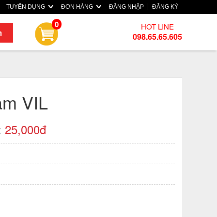
TUYỂN DỤNG
ĐƠN HÀNG
ĐĂNG NHẬP
ĐĂNG KÝ
0
HOT LINE
m
098.65.65.605
am VIL
:
25,000đ