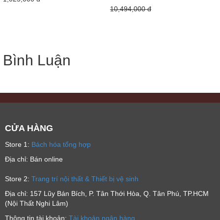
10,494,000 đ
Bình Luận
CỬA HÀNG
Store 1:
Bách hóa tổng hợp
Địa chỉ: Bán online
Store 2:
Trang trí nội thất & Thiết bị vệ sinh
Địa chỉ: 157 Lũy Bán Bích, P. Tân Thới Hòa, Q. Tân Phú, TP.HCM
(Nội Thất Nghi Lâm)
Thông tin tài khoản:
Tài khoản ngân hàng