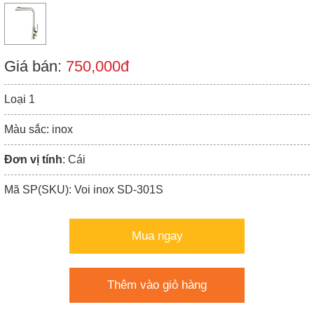
Giá bán:
750,000đ
Loại 1
Màu sắc: inox
Đơn vị tính
: Cái
Mã SP(SKU): Voi inox SD-301S
Mua ngay
Thêm vào giỏ hàng