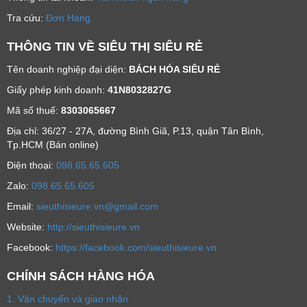
Tra cứu:
Đơn Hàng
THÔNG TIN VỀ SIÊU THỊ SIÊU RẺ
Tên doanh nghiệp đại diện:
BÁCH HÓA SIÊU RẺ
Giấy phép kinh doanh:
41N8032827G
Mã số thuế:
8303065667
Địa chỉ: 36/27 - 27A, đường Bình Giã, P.13, quận Tân Bình,
Tp.HCM (Bán online)
Ðiện thoại:
098.65.65.605
Zalo:
098.65.65.605
Email:
sieuthisieure.vn@gmail.com
Website:
http://sieuthisieure.vn
Facebook:
https://facebook.com/sieuthisieure.vn
CHÍNH SÁCH HÀNG HÓA
1. Vận chuyển và giao nhận