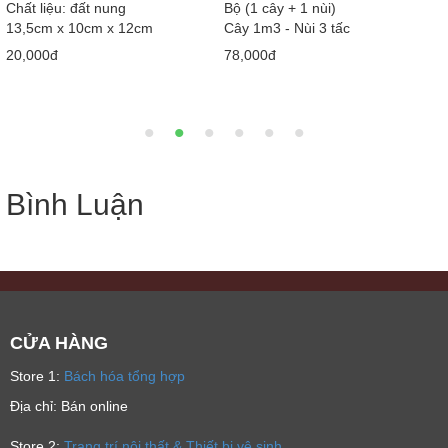
Loại 1
40cm
60*45 cm
Gỗ cao su tự nhiên
28 x 40 x 120cm
2,350,000đ
510,000đ
4,000,000 đ
590,000 đ
Bình Luận
CỬA HÀNG
Store 1:
Bách hóa tổng hợp
Địa chỉ: Bán online
Store 2:
Trang trí nội thất & Thiết bị vệ sinh