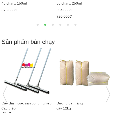
12 chai x 1,1kg
24 chai x 250g
610,000đ
300,000đ
662,000đ
312,000đ
Sản phẩm bán chạy
Nước tương Mekong Nắp hồng
Bàn cầu 1 khối giá rẻ MS5001
415ml x 12 chai
Loại 1