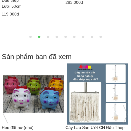
710x380x630 mm
58,000đ
2,050,000đ
2,900,000đ
Sản phẩm bạn đã xem
Bộ tủ nhôm Lavabo treo FT507
Kệ Sách Đứng 4 Tầng Ngang