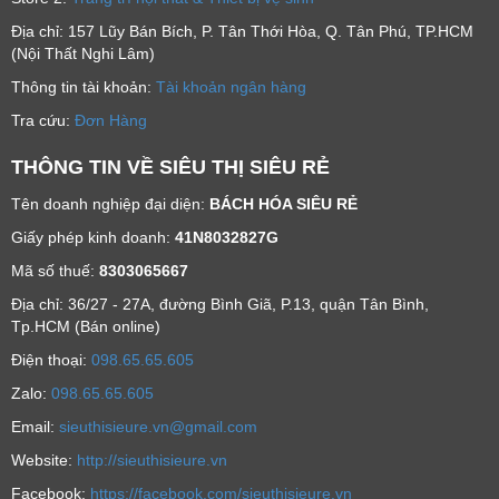
Địa chỉ: 157 Lũy Bán Bích, P. Tân Thới Hòa, Q. Tân Phú, TP.HCM
(Nội Thất Nghi Lâm)
Thông tin tài khoản:
Tài khoản ngân hàng
Tra cứu:
Đơn Hàng
THÔNG TIN VỀ SIÊU THỊ SIÊU RẺ
Tên doanh nghiệp đại diện:
BÁCH HÓA SIÊU RẺ
Giấy phép kinh doanh:
41N8032827G
Mã số thuế:
8303065667
Địa chỉ: 36/27 - 27A, đường Bình Giã, P.13, quận Tân Bình,
Tp.HCM (Bán online)
Ðiện thoại:
098.65.65.605
Zalo:
098.65.65.605
Email:
sieuthisieure.vn@gmail.com
Website:
http://sieuthisieure.vn
Facebook:
https://facebook.com/sieuthisieure.vn