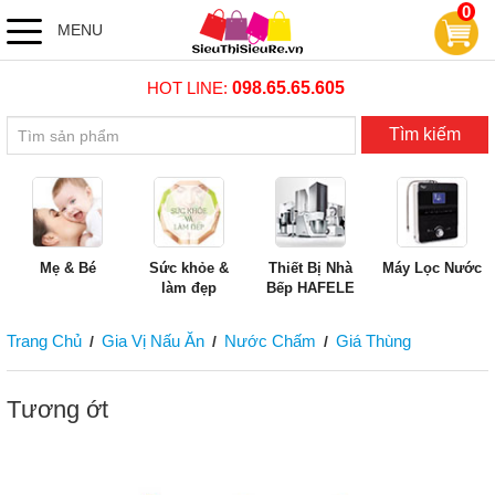
0
MENU
HOT LINE:
098.65.65.605
Tìm kiếm
Mẹ & Bé
Sức khỏe &
Thiết Bị Nhà
Máy Lọc Nước
làm đẹp
Bếp HAFELE
Trang Chủ
Gia Vị Nấu Ăn
Nước Chấm
Giá Thùng
/
/
/
Tương ớt