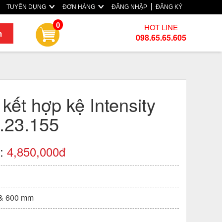
TUYỂN DỤNG
ĐƠN HÀNG
ĐĂNG NHẬP
ĐĂNG KÝ
0
HOT LINE
m
098.65.65.605
kết hợp kệ Intensity
.23.155
):
4,850,000đ
& 600 mm