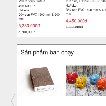
Mysterious Hafele
Intensity Hafele 495.60.10
HaFeLe
495.60.105
Dây sen PVC 1500 mm & 60
HaFeLe
mm
Dây sen PVC 1500 mm & 600
mm
4,450,000đ
5,330,000đ
4,800,000đ
5,700,000đ
Sản phẩm bán chạy