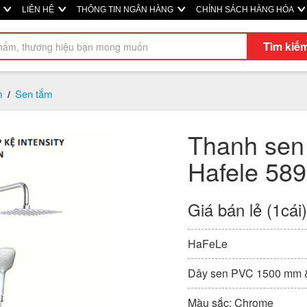
Ị
LIÊN HỆ
THÔNG TIN NGÂN HÀNG
CHÍNH SÁCH HÀNG HÓA
Tìm kiế
m
Sen tắm
/
Thanh sen 
Hafele 589
Giá bán lẻ (1cái
HaFeLe
Dây sen PVC 1500 mm 
Màu sắc: Chrome