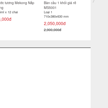
ớc tương Mekong Nắp
Bàn cầu 1 khối giá rẻ
Nước lau 
ng
MS5001
Cool can 
5ml x 12 chai
Loại 1
85,000đ
710x380x630 mm
8,000đ
2,050,000đ
2,900,000đ