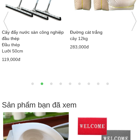
Nước tương Mekong Nắp hồng
Bàn cầu 1 khối giá rẻ MS5001
415ml x 12 chai
Loại 1
710x380x630 mm
58,000đ
2,050,000đ
2,900,000đ
Sản phẩm bạn đã xem