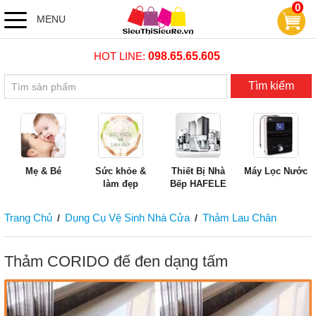
0
MENU
HOT LINE:
098.65.65.605
Tìm kiếm
Mẹ & Bé
Sức khỏe &
Thiết Bị Nhà
Máy Lọc Nước
làm đẹp
Bếp HAFELE
Trang Chủ
Dụng Cụ Vệ Sinh Nhà Cửa
Thảm Lau Chân
/
/
Thảm CORIDO đế đen dạng tấm