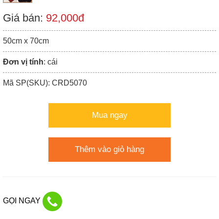
Giá bán:
92,000đ
50cm x 70cm
Đơn vị tính
: cái
Mã SP(SKU): CRD5070
Mua ngay
Thêm vào giỏ hàng
GỌI NGAY