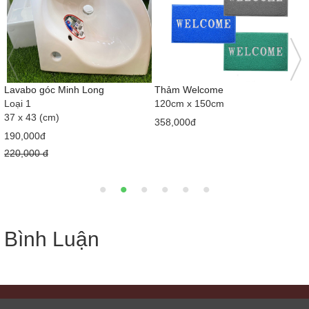
Bàn cầu khối giá rẻ 104
Găng tay len bảo hộ lao động
Loại 1
Lốc 10 đôi
1,550,000đ
45,000đ
1,900,000 đ
Bình Luận