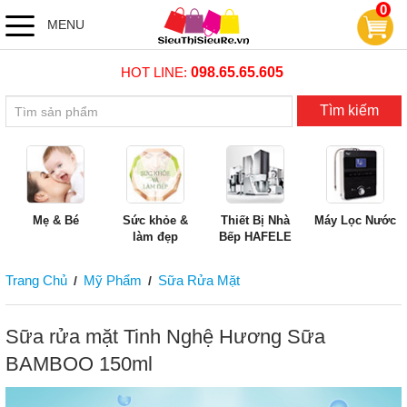
0
MENU
HOT LINE:
098.65.65.605
Tìm kiếm
Mẹ & Bé
Sức khỏe &
Thiết Bị Nhà
Máy Lọc Nước
làm đẹp
Bếp HAFELE
Trang Chủ
Mỹ Phẩm
Sữa Rửa Mặt
/
/
Sữa rửa mặt Tinh Nghệ Hương Sữa
BAMBOO 150ml