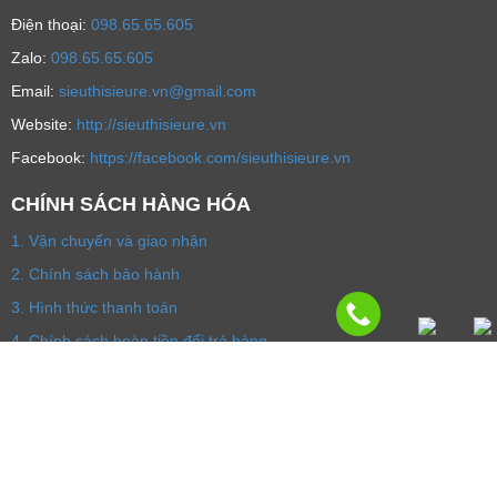
Địa chỉ: 36/27 - 27A, đường Bình Giã, P.13, quận Tân Bình,
Tp.HCM (Bán online)
Ðiện thoại:
098.65.65.605
Zalo:
098.65.65.605
Email:
sieuthisieure.vn@gmail.com
Website:
http://sieuthisieure.vn
Facebook:
https://facebook.com/sieuthisieure.vn
CHÍNH SÁCH HÀNG HÓA
1. Vận chuyển và giao nhận
2. Chính sách bảo hành
3. Hình thức thanh toán
4. Chính sách hoàn tiền đổi trả hàng
5. Chính sách bảo mật
6. Liên hệ
7. Về chúng tôi