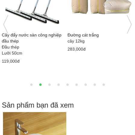
Nước tương Mekong Nắp hồng
Bàn cầu 1 khối giá rẻ MS5001
415ml x 12 chai
Loại 1
710x380x630 mm
58,000đ
2,050,000đ
2,900,000đ
Sản phẩm bạn đã xem