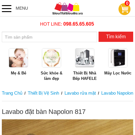
0
MENU
HOT LINE:
098.65.65.605
Tìm kiếm
Mẹ & Bé
Sức khỏe &
Thiết Bị Nhà
Máy Lọc Nước
làm đẹp
Bếp HAFELE
Trang Chủ
Thiết Bị Vệ Sinh
Lavabo rửa mặt
Lavabo Napolon
/
/
/
Lavabo đặt bàn Napolon 817