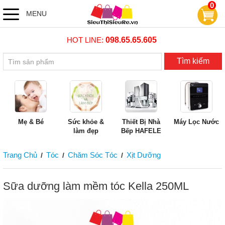
0
MENU
HOT LINE:
098.65.65.605
Tìm kiếm
Mẹ & Bé
Sức khỏe &
Thiết Bị Nhà
Máy Lọc Nước
làm đẹp
Bếp HAFELE
Trang Chủ
Tóc
Chăm Sóc Tóc
Xịt Dưỡng
/
/
/
Sữa dưỡng làm mềm tóc Kella 250ML