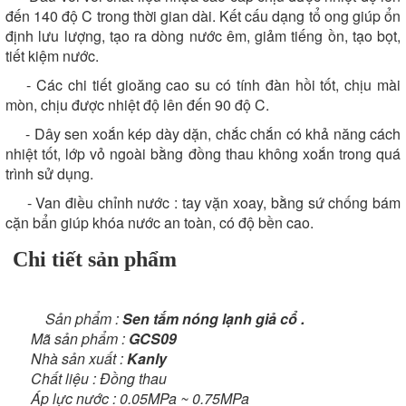
đến 140 độ C trong thời gian dài. Kết cấu dạng tổ ong giúp ổn
định lưu lượng, tạo ra dòng nước êm, giảm tiếng ồn, tạo bọt,
tiết kiệm nước.
- Các chi tiết gioăng cao su có tính đàn hồi tốt, chịu mài
mòn, chịu được nhiệt độ lên đến 90 độ C.
- Dây sen xoắn kép
dày dặn, chắc chắn có khả năng cách
nhiệt tốt, lớp vỏ ngoài bằng đồng thau không xoắn trong quá
trình sử dụng.
- Van điều chỉnh nước : tay vặn xoay,
bằng sứ chống bám
cặn bẩn giúp khóa nước an toàn, có độ bền cao.
Chi tiết sản phẩm
Sản phẩm :
Sen tắm nóng lạnh giả cổ .
Mã sản phẩm :
GCS09
Nhà sản xuất :
Kanly
Chất liệu : Đồng thau
Áp lực nước : 0.05MPa ~ 0.75MPa