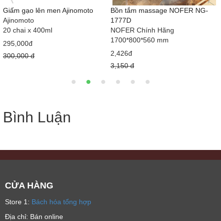
Bồn cầu trẻ em Dolacera
Giường ngủ bọc nệm phong cách
Loại 1
Châu Âu sang trọng
BY02
690,000đ
1m6 - 1m8 - 2m
800,000 đ
5,100,000đ
6,000,000 đ
Bình Luận
CỬA HÀNG
Store 1:
Bách hóa tổng hợp
Địa chỉ: Bán online