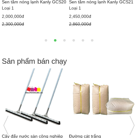
Sen tắm nóng lạnh Kanly GCS17
Sen tắm lạnh Kanly GCS15
Loại 1
Loại 1
1,530,000đ
1,236,000đ
1,760,000đ
1,480,000đ
Sản phẩm bán chạy
Nước tương Mekong Nắp hồng
Bàn cầu 1 khối giá rẻ MS5001