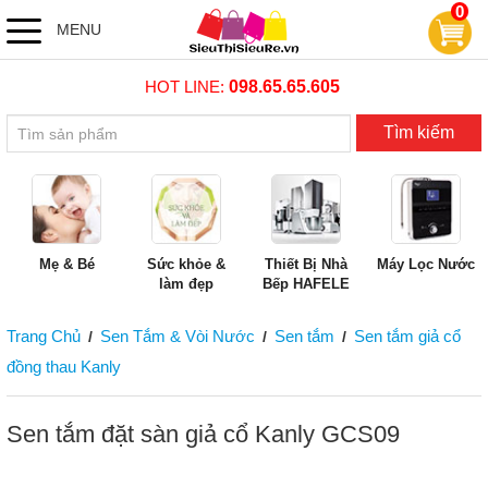
0
MENU
HOT LINE:
098.65.65.605
Tìm kiếm
Mẹ & Bé
Sức khỏe &
Thiết Bị Nhà
Máy Lọc Nước
làm đẹp
Bếp HAFELE
Trang Chủ
Sen Tắm & Vòi Nước
Sen tắm
Sen tắm giả cổ
/
/
/
đồng thau Kanly
Sen tắm đặt sàn giả cổ Kanly GCS09