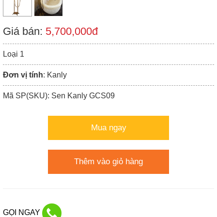
Giá bán:
5,700,000đ
Loại 1
Đơn vị tính
: Kanly
Mã SP(SKU): Sen Kanly GCS09
Mua ngay
Thêm vào giỏ hàng
GỌI NGAY