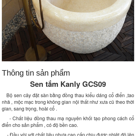
Thông tin sản phẩm
Sen tắm Kanly GCS09
Bộ sen cây đặt sàn bằng đồng thau kiểu dáng cổ điển ,tao
nhã , mộc mạc trong không gian nội thất như xưa cũ theo thời
gian,
sang trọng, hoài cổ .
-
Chất liệu đồng thau mạ nguyên khối tạo phong cách cổ
điển cho sản phẩm , có độ bền cao.
- Đầu vòi với chất liệu nhựa cao cấp chịu được nhiệt độ lên