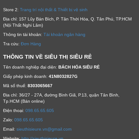
Store 2:
Trang trí nội thất & Thiết bị vệ sinh
Địa chỉ: 157 Lũy Bán Bích, P. Tân Thới Hòa, Q. Tân Phú, TP.HCM
(Nội Thất Nghi Lâm)
Thông tin tài khoản:
Tài khoản ngân hàng
Tra cứu:
Đơn Hàng
THÔNG TIN VỀ SIÊU THỊ SIÊU RẺ
Tên doanh nghiệp đại diện:
BÁCH HÓA SIÊU RẺ
Giấy phép kinh doanh:
41N8032827G
Mã số thuế:
8303065667
Địa chỉ: 36/27 - 27A, đường Bình Giã, P.13, quận Tân Bình,
Tp.HCM (Bán online)
Ðiện thoại:
098.65.65.605
Zalo:
098.65.65.605
Email:
sieuthisieure.vn@gmail.com
Website:
http://sieuthisieure.vn