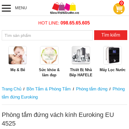
0
MENU
HOT LINE:
098.65.65.605
Tìm kiếm
Mẹ & Bé
Sức khỏe &
Thiết Bị Nhà
Máy Lọc Nước
làm đẹp
Bếp HAFELE
Trang Chủ
Bồn Tắm & Phòng Tắm
Phòng tắm đứng
Phòng
/
/
/
tắm đứng Euroking
Phòng tắm đứng vách kính Euroking EU
4525