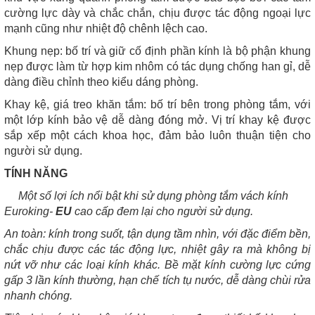
cường lực dày và chắc chắn, chịu được tác động ngoại lực
mạnh cũng như nhiệt độ chênh lệch cao.
Khung nẹp: bố trí và giữ cố định phần kính là bộ phận khung
nẹp được làm từ hợp kim nhôm có tác dụng chống han gỉ, dễ
dàng điều chỉnh theo kiểu dáng phòng.
Khay kệ, giá treo khăn tắm: bố trí bên trong phòng tắm, với
một lớp kính bảo vệ dễ dàng đóng mở. Vị trí khay kệ được
sắp xếp một cách khoa học, đảm bảo luôn thuận tiện cho
người sử dụng.
TÍNH NĂNG
Một số lợi ích nổi bật khi sử dụng phòng tắm vách kính
Euroking-
EU
cao cấp đem lại cho người sử dụng.
An toàn: kính trong suốt, tận dụng tầm nhìn, với đặc điểm bền,
chắc chịu được các tác động lực, nhiệt gây ra mà không bị
nứt vỡ như các loại kính khác. Bề mặt kính cường lực cứng
gấp 3 lần kính thường, hạn chế tích tụ nước, dễ dàng chùi rửa
nhanh chóng.