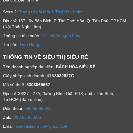
Store 2:
Trang trí nội thất & Thiết bị vệ sinh
Địa chỉ: 157 Lũy Bán Bích, P. Tân Thới Hòa, Q. Tân Phú, TP.HCM
(Nội Thất Nghi Lâm)
Thông tin tài khoản:
Tài khoản ngân hàng
Tra cứu:
Đơn Hàng
THÔNG TIN VỀ SIÊU THỊ SIÊU RẺ
Tên doanh nghiệp đại diện:
BÁCH HÓA SIÊU RẺ
Giấy phép kinh doanh:
41N8032827G
Mã số thuế:
8303065667
Địa chỉ: 36/27 - 27A, đường Bình Giã, P.13, quận Tân Bình,
Tp.HCM (Bán online)
Ðiện thoại:
098.65.65.605
Zalo:
098.65.65.605
Email:
sieuthisieure.vn@gmail.com