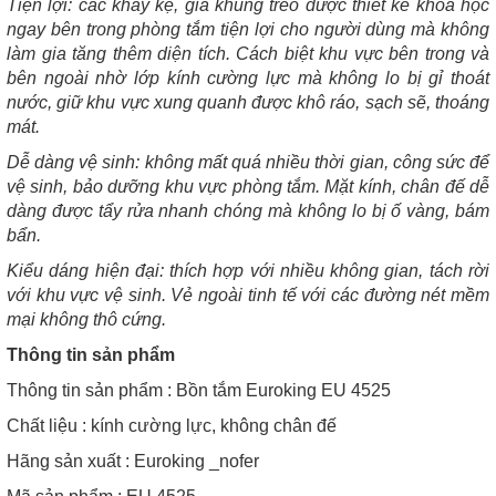
Tiện lợi: các khay kệ, giá khung treo được thiết kế khoa học
ngay bên trong phòng tắm tiện lợi cho người dùng mà không
làm gia tăng thêm diện tích. Cách biệt khu vực bên trong và
bên ngoài nhờ lớp kính cường lực mà không lo bị gỉ thoát
nước, giữ khu vực xung quanh được khô ráo, sạch sẽ, thoáng
mát.
Dễ dàng vệ sinh: không mất quá nhiều thời gian, công sức để
vệ sinh, bảo dưỡng khu vực phòng tắm. Mặt kính, chân đế dễ
dàng được tẩy rửa nhanh chóng mà không lo bị ố vàng, bám
bẩn.
Kiểu dáng hiện đại: thích hợp với nhiều không gian, tách rời
với khu vực vệ sinh. Vẻ ngoài tinh tế với các đường nét mềm
mại không thô cứng.
Thông tin sản phẩm
Thông tin sản phẩm : Bồn tắm Euroking EU 4525
Chất liệu : kính cường lực, không chân đế
Hãng sản xuất : Euroking _nofer