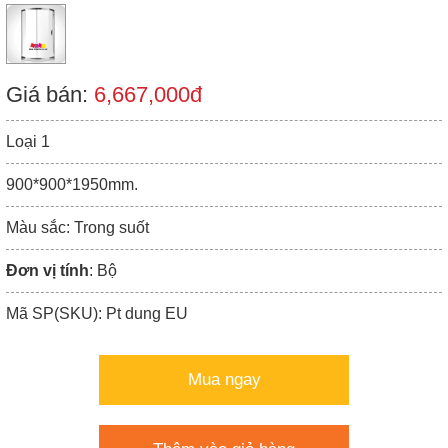
Giá bán:
6,667,000đ
Loại 1
900*900*1950mm.
Màu sắc: Trong suốt
Đơn vị tính
: Bộ
Mã SP(SKU): Pt dung EU
Mua ngay