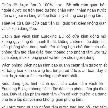
Chân đế được làm từ 100% inox. Bề mặt cảm quan bên
ngoài được bo tròn theo đường chân kính, nhằm ngăn nước
bắn ra ngoài và tăng vẻ đẹp thẩm mỹ chung của phòng tắm.
Thiết kế cửa lùa (cửa gạt) tiện lợi, giúp tiết kiệm không gian
và có kiểu dáng đẹp.
Cabin tắm vách kính Euroking EU có cửa kính đóng mở
không gây tiếng ồn, thanh thoát, không chiếm nhiều diện tích
của phòng tắm, trong suốt nên không hạn chế tầm nhìn của
phòng tắm tạo cảm giác rộng thoáng cho phòng tắm ,với tay
cầm bằng inox không gỉ sét và tiện lợi cho người dùng
Vách phòng:Vách ngăn kính bao quanh cabin tắm được thiết
kế bằng loại kính cường lực tempered 2 lớp, an toàn dày 6
mm được sản xuất theo công nghệ mới nhất.
Kiểu dáng góc hình cánh quạt của cabin tắm vách kính
Euroking EU tạo phong cách độc đáo cho phòng tắm gia đình
bạn. Đây là sản phẩm vách tắm kính có kích thước đa dạng
phù hợp lắp đặt với mọi không gian phòng tắm.
khu vực xung quanh phòng tắm được bao bọc bởi các tấm