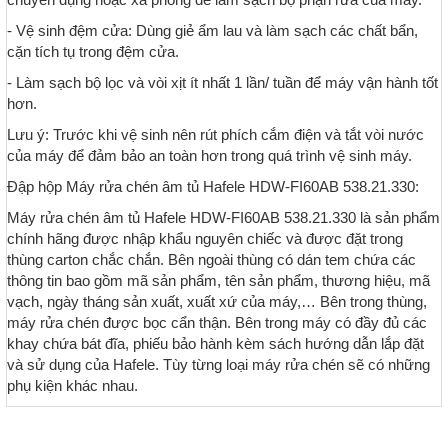
- Vệ sinh đệm cửa: Dùng giẻ ẩm lau và làm sạch các chất bẩn,
cặn tích tụ trong đệm cửa.
- Làm sạch bộ lọc và vòi xịt ít nhất 1 lần/ tuần để máy vận hành tốt
hơn.
Lưu ý: Trước khi vệ sinh nên rút phích cắm điện và tắt vòi nước
của máy để đảm bảo an toàn hơn trong quá trình vệ sinh máy.
Đập hộp Máy rửa chén âm tủ Hafele HDW-FI60AB 538.21.330:
Máy rửa chén âm tủ Hafele HDW-FI60AB 538.21.330 là sản phẩm
chính hãng được nhập khẩu nguyên chiếc và được đặt trong
thùng carton chắc chắn. Bên ngoài thùng có dán tem chứa các
thông tin bao gồm mã sản phẩm, tên sản phẩm, thương hiệu, mã
vạch, ngày tháng sản xuất, xuất xứ của máy,… Bên trong thùng,
máy rửa chén được bọc cẩn thận. Bên trong máy có đầy đủ các
khay chứa bát đĩa, phiếu bảo hành kèm sách hướng dẫn lắp đặt
và sử dụng của Hafele. Tùy từng loại máy rửa chén sẽ có những
phụ kiện khác nhau.