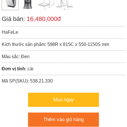
Giá bán:
16,480,000đ
HaFeLe
Kích thước sản phẩm: 598R x 815C x 550-1150S mm
Màu sắc: Đen
Đơn vị tính
: cái
Mã SP(SKU): 538.21.330
Mua ngay
Thêm vào giỏ hàng