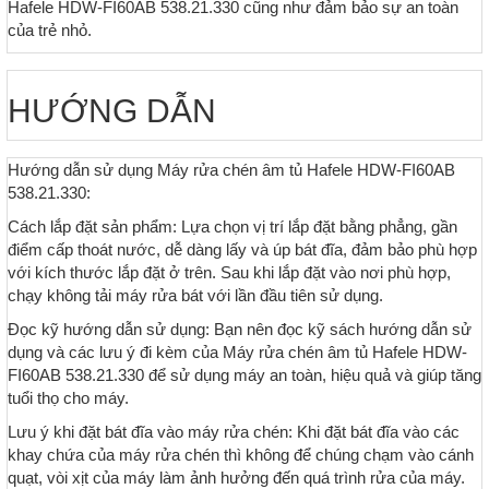
Hafele HDW-FI60AB 538.21.330 cũng như đảm bảo sự an toàn
của trẻ nhỏ.
HƯỚNG DẪN
Hướng dẫn sử dụng Máy rửa chén âm tủ Hafele HDW-FI60AB
538.21.330:
Cách lắp đặt sản phẩm: Lựa chọn vị trí lắp đặt bằng phẳng, gần
điểm cấp thoát nước, dễ dàng lấy và úp bát đĩa, đảm bảo phù hợp
với kích thước lắp đặt ở trên. Sau khi lắp đặt vào nơi phù hợp,
chạy không tải máy rửa bát với lần đầu tiên sử dụng.
Đọc kỹ hướng dẫn sử dụng: Bạn nên đọc kỹ sách hướng dẫn sử
dụng và các lưu ý đi kèm của Máy rửa chén âm tủ Hafele HDW-
FI60AB 538.21.330 để sử dụng máy an toàn, hiệu quả và giúp tăng
tuổi thọ cho máy.
Lưu ý khi đặt bát đĩa vào máy rửa chén: Khi đặt bát đĩa vào các
khay chứa của máy rửa chén thì không để chúng chạm vào cánh
quạt, vòi xịt của máy làm ảnh hưởng đến quá trình rửa của máy.