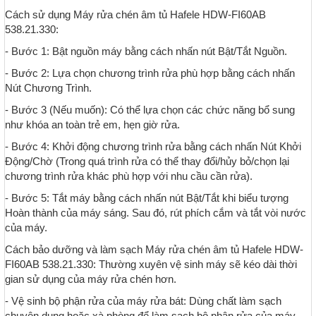
Cách sử dụng Máy rửa chén âm tủ Hafele HDW-FI60AB
538.21.330:
- Bước 1: Bật nguồn máy bằng cách nhấn nút Bật/Tắt Nguồn.
- Bước 2: Lựa chọn chương trình rửa phù hợp bằng cách nhấn
Nút Chương Trình.
- Bước 3 (Nếu muốn): Có thể lựa chọn các chức năng bổ sung
như khóa an toàn trẻ em, hẹn giờ rửa.
- Bước 4: Khởi động chương trình rửa bằng cách nhấn Nút Khởi
Động/Chờ (Trong quá trình rửa có thể thay đổi/hủy bỏ/chọn lại
chương trình rửa khác phù hợp với nhu cầu cần rửa).
- Bước 5: Tắt máy bằng cách nhấn nút Bật/Tắt khi biểu tượng
Hoàn thành của máy sáng. Sau đó, rút phích cắm và tắt vòi nước
của máy.
Cách bảo dưỡng và làm sạch Máy rửa chén âm tủ Hafele HDW-
FI60AB 538.21.330: Thường xuyên vệ sinh máy sẽ kéo dài thời
gian sử dụng của máy rửa chén hơn.
- Vệ sinh bộ phận rửa của máy rửa bát: Dùng chất làm sạch
chuyên dụng hoặc xà phòng để làm sạch bộ phận rửa của máy.