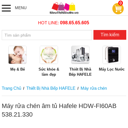
0
MENU
HOT LINE:
098.65.65.605
Tìm kiếm
Mẹ & Bé
Sức khỏe &
Thiết Bị Nhà
Máy Lọc Nước
làm đẹp
Bếp HAFELE
Trang Chủ
Thiết Bị Nhà Bếp HAFELE
Máy rửa chén
/
/
Máy rửa chén âm tủ Hafele HDW-FI60AB
538.21.330