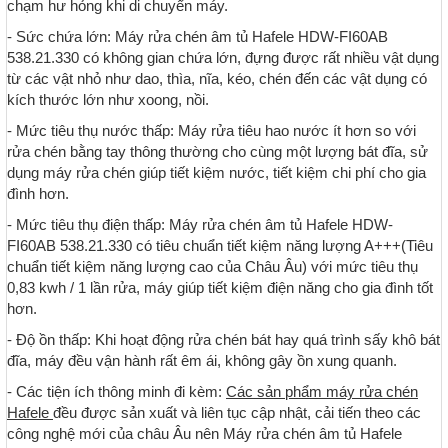
chạm hư hỏng khi di chuyển máy.
- Sức chứa lớn: Máy rửa chén âm tủ Hafele HDW-FI60AB
538.21.330 có không gian chứa lớn, đựng được rất nhiều vật dụng
từ các vật nhỏ như dao, thìa, nĩa, kéo, chén đến các vật dụng có
kích thước lớn như xoong, nồi.
- Mức tiêu thụ nước thấp: Máy rửa tiêu hao nước ít hơn so với
rửa chén bằng tay thông thường cho cùng một lượng bát đĩa, sử
dụng máy rửa chén giúp tiết kiệm nước, tiết kiệm chi phí cho gia
đình hơn.
- Mức tiêu thụ điện thấp: Máy rửa chén âm tủ Hafele HDW-
FI60AB 538.21.330 có tiêu chuẩn tiết kiệm năng lượng A+++(Tiêu
chuẩn tiết kiệm năng lượng cao của Châu Âu) với mức tiêu thụ
0,83 kwh / 1 lần rửa, máy giúp tiết kiệm điện năng cho gia đình tốt
hơn.
- Độ ồn thấp: Khi hoạt động rửa chén bát hay quá trình sấy khô bát
đĩa, máy đều vận hành rất êm ái, không gây ồn xung quanh.
- Các tiện ích thông minh đi kèm:
Các sản phẩm máy rửa chén
Hafele
đều được sản xuất và liên tục cập nhật, cải tiến theo các
công nghệ mới của châu Âu nên Máy rửa chén âm tủ Hafele