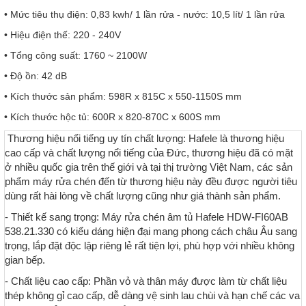
• Mức tiêu thụ điện: 0,83 kwh/ 1 lần rửa - nước: 10,5 lít/ 1 lần rửa
• Hiệu điện thế: 220 - 240V
• Tổng công suất: 1760 ~ 2100W
• Độ ồn: 42 dB
• Kích thước sản phẩm: 598R x 815C x 550-1150S mm
• Kích thước hộc tủ: 600R x 820-870C x 600S mm
Thương hiệu nổi tiếng uy tín chất lượng: Hafele là thương hiệu
cao cấp và chất lượng nổi tiếng của Đức, thương hiệu đã có mặt
ở nhiều quốc gia trên thế giới và tại thị trường Việt Nam, các sản
phẩm máy rửa chén đến từ thương hiệu này đều được người tiêu
dùng rất hài lòng về chất lượng cũng như giá thành sản phẩm.
- Thiết kế sang trọng: Máy rửa chén âm tủ Hafele HDW-FI60AB
538.21.330 có kiểu dáng hiện đại mang phong cách châu Âu sang
trọng, lắp đặt độc lập riêng lẻ rất tiện lợi, phù hợp với nhiều không
gian bếp.
- Chất liệu cao cấp: Phần vỏ và thân máy được làm từ chất liệu
thép không gỉ cao cấp, dễ dàng vệ sinh lau chùi và hạn chế các va