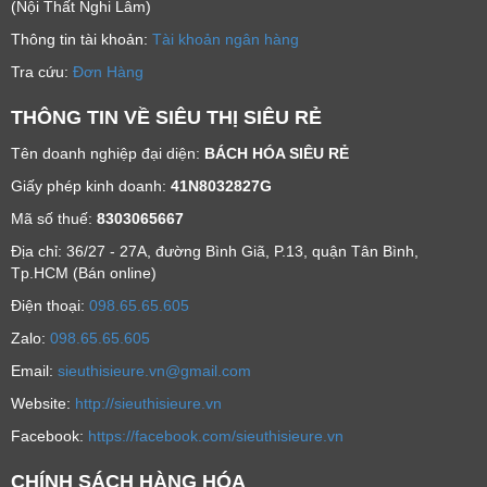
(Nội Thất Nghi Lâm)
Thông tin tài khoản:
Tài khoản ngân hàng
Tra cứu:
Đơn Hàng
THÔNG TIN VỀ SIÊU THỊ SIÊU RẺ
Tên doanh nghiệp đại diện:
BÁCH HÓA SIÊU RẺ
Giấy phép kinh doanh:
41N8032827G
Mã số thuế:
8303065667
Địa chỉ: 36/27 - 27A, đường Bình Giã, P.13, quận Tân Bình,
Tp.HCM (Bán online)
Ðiện thoại:
098.65.65.605
Zalo:
098.65.65.605
Email:
sieuthisieure.vn@gmail.com
Website:
http://sieuthisieure.vn
Facebook:
https://facebook.com/sieuthisieure.vn
CHÍNH SÁCH HÀNG HÓA