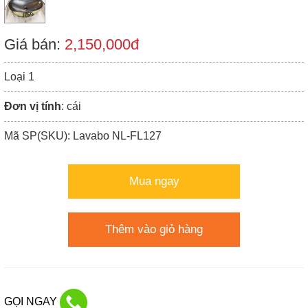
Giá bán:
2,150,000đ
Loại 1
Đơn vị tính
: cái
Mã SP(SKU): Lavabo NL-FL127
Mua ngay
Thêm vào giỏ hàng
GỌI NGAY