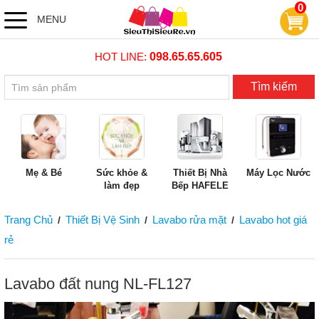
0
MENU
HOT LINE:
098.65.65.605
Tìm kiếm
Mẹ & Bé
Sức khỏe &
Thiết Bị Nhà
Máy Lọc Nước
làm đẹp
Bếp HAFELE
Trang Chủ
Thiết Bị Vệ Sinh
Lavabo rửa mặt
Lavabo hot giá
/
/
/
rẻ
Lavabo đất nung NL-FL127