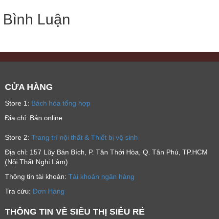
Bình Luận
CỬA HÀNG
Store 1:
Bách hóa tổng hợp
Địa chỉ: Bán online
Store 2:
Trang trí nội thất & Thiết bị vệ sinh
Địa chỉ: 157 Lũy Bán Bích, P. Tân Thới Hòa, Q. Tân Phú, TP.HCM
(Nội Thất Nghi Lâm)
Thông tin tài khoản:
Tài khoản ngân hàng
Tra cứu:
Đơn Hàng
THÔNG TIN VỀ SIÊU THỊ SIÊU RẺ