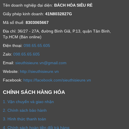
Tên doanh nghiệp đại diện:
BÁCH HÓA SIÊU RẺ
Giấy phép kinh doanh:
41N8032827G
Mã số thuế:
8303065667
Địa chỉ: 36/27 - 27A, đường Bình Giã, P.13, quận Tân Bình,
Tp.HCM (Bán online)
Ðiện thoại:
098.65.65.605
Zalo:
098.65.65.605
Email:
sieuthisieure.vn@gmail.com
Website:
http://sieuthisieure.vn
Facebook:
https://facebook.com/sieuthisieure.vn
CHÍNH SÁCH HÀNG HÓA
1. Vận chuyển và giao nhận
2. Chính sách bảo hành
3. Hình thức thanh toán
4. Chính sách hoàn tiền đổi trả hàng