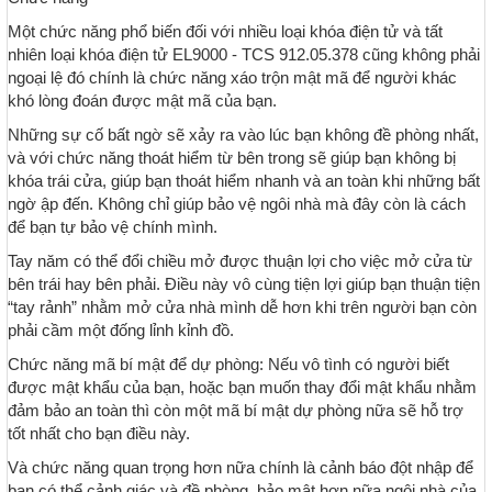
Một chức năng phổ biến đối với nhiều loại khóa điện tử và tất
nhiên loại khóa điện tử EL9000 - TCS 912.05.378 cũng không phải
ngoại lệ đó chính là chức năng xáo trộn mật mã để người khác
khó lòng đoán được mật mã của bạn.
Những sự cố bất ngờ sẽ xảy ra vào lúc bạn không đề phòng nhất,
và với chức năng thoát hiểm từ bên trong sẽ giúp bạn không bị
khóa trái cửa, giúp bạn thoát hiểm nhanh và an toàn khi những bất
ngờ ập đến. Không chỉ giúp bảo vệ ngôi nhà mà đây còn là cách
để bạn tự bảo vệ chính mình.
Tay năm có thể đổi chiều mở được thuận lợi cho việc mở cửa từ
bên trái hay bên phải. Điều này vô cùng tiện lợi giúp bạn thuận tiện
“tay rảnh” nhằm mở cửa nhà mình dễ hơn khi trên người bạn còn
phải cầm một đống lỉnh kỉnh đồ.
Chức năng mã bí mật để dự phòng: Nếu vô tình có người biết
được mật khẩu của bạn, hoặc bạn muốn thay đổi mật khẩu nhằm
đảm bảo an toàn thì còn một mã bí mật dự phòng nữa sẽ hỗ trợ
tốt nhất cho bạn điều này.
Và chức năng quan trọng hơn nữa chính là cảnh báo đột nhập để
bạn có thể cảnh giác và đề phòng, bảo mật hơn nữa ngôi nhà của