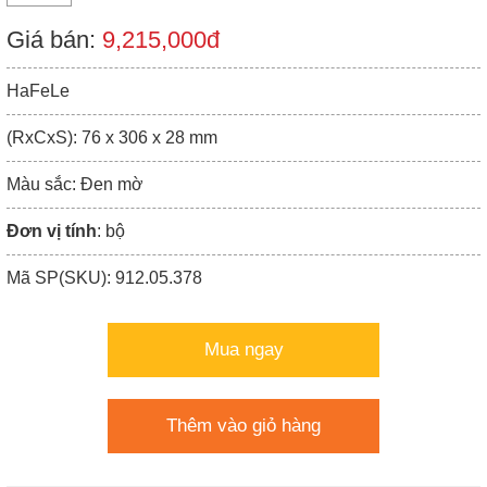
Giá bán:
9,215,000đ
HaFeLe
(RxCxS): 76 x 306 x 28 mm
Màu sắc: Đen mờ
Đơn vị tính
: bộ
Mã SP(SKU): 912.05.378
Mua ngay
Thêm vào giỏ hàng