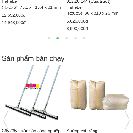
912.20.141 (Cửa mở)
HaFeLe
HaFeLe
64 x 283 x 26.8 mm
(RxCxS): 36 x 310 x 26 mm
6,060,000đ
5,626,000đ
7,730,000đ
6,990,000đ
Sản phẩm bán chạy
Nước tương Mekong Nắp hồng
Bàn cầu 1 khối giá rẻ MS5001