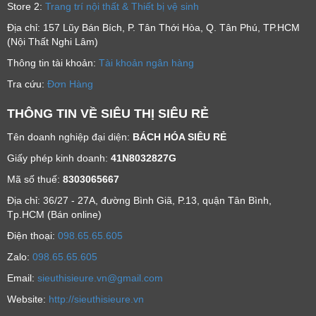
Store 2:
Trang trí nội thất & Thiết bị vệ sinh
Địa chỉ: 157 Lũy Bán Bích, P. Tân Thới Hòa, Q. Tân Phú, TP.HCM
(Nội Thất Nghi Lâm)
Thông tin tài khoản:
Tài khoản ngân hàng
Tra cứu:
Đơn Hàng
THÔNG TIN VỀ SIÊU THỊ SIÊU RẺ
Tên doanh nghiệp đại diện:
BÁCH HÓA SIÊU RẺ
Giấy phép kinh doanh:
41N8032827G
Mã số thuế:
8303065667
Địa chỉ: 36/27 - 27A, đường Bình Giã, P.13, quận Tân Bình,
Tp.HCM (Bán online)
Ðiện thoại:
098.65.65.605
Zalo:
098.65.65.605
Email:
sieuthisieure.vn@gmail.com
Website:
http://sieuthisieure.vn