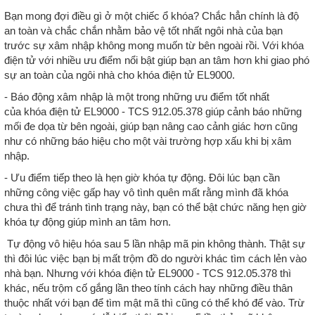
Bạn mong đợi điều gì ở một chiếc ổ khóa? Chắc hẳn chính là độ
an toàn và chắc chắn nhằm bảo vệ tốt nhất ngôi nhà của bạn
trước sự xâm nhập không mong muốn từ bên ngoài rồi. Với khóa
điện tử với nhiều ưu điểm nổi bật giúp bạn an tâm hơn khi giao phó
sự an toàn của ngôi nhà cho khóa điện tử EL9000.
- Báo động xâm nhập là một trong những ưu điểm tốt nhất
của khóa điện tử EL9000 - TCS 912.05.378 giúp cảnh báo những
mối đe dọa từ bên ngoài, giúp bạn nâng cao cảnh giác hơn cũng
như có những báo hiệu cho một vài trường hợp xấu khi bị xâm
nhập.
- Ưu điểm tiếp theo là hẹn giờ khóa tự động. Đôi lúc bạn cần
những công việc gấp hay vô tình quên mất rằng mình đã khóa
chưa thì để tránh tình trạng này, bạn có thể bật chức năng hẹn giờ
khóa tự động giúp mình an tâm hơn.
Tự động vô hiệu hóa sau 5 lần nhập mã pin không thành. Thật sự
thì đôi lúc việc bạn bị mất trộm đồ do người khác tìm cách lẻn vào
nhà bạn. Nhưng với khóa điện tử EL9000 - TCS 912.05.378 thì
khác, nếu trộm cố gắng lần theo tính cách hay những điều thân
thuộc nhất với bạn để tìm mật mã thì cũng có thể khó để vào. Trừ