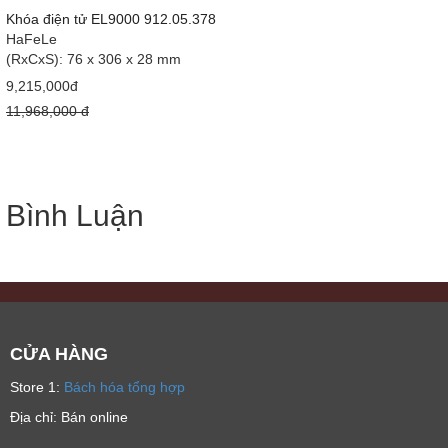
Khóa điện tử EL9000 912.05.378
HaFeLe
(RxCxS): 76 x 306 x 28 mm
9,215,000đ
11,968,000 đ
Bình Luận
CỬA HÀNG
Store 1:
Bách hóa tổng hợp
Địa chỉ: Bán online