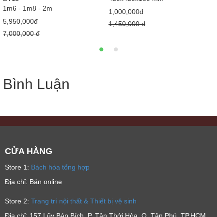
1m6 - 1m8 - 2m
1,000,000đ
5,950,000đ
1,450,000 đ
7,000,000 đ
Bình Luận
CỬA HÀNG
Store 1:
Bách hóa tổng hợp
Địa chỉ: Bán online
Store 2:
Trang trí nội thất & Thiết bị vệ sinh
Địa chỉ: 157 Lũy Bán Bích, P. Tân Thới Hòa, Q. Tân Phú, TP.HCM