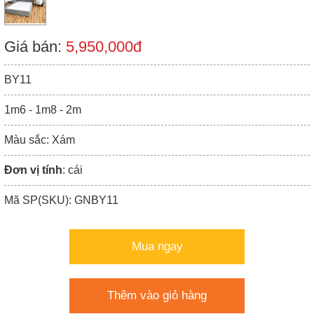
Giá bán:
5,950,000đ
BY11
1m6 - 1m8 - 2m
Màu sắc: Xám
Đơn vị tính
: cái
Mã SP(SKU): GNBY11
Mua ngay
Thêm vào giỏ hàng