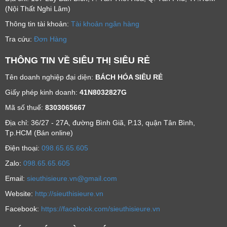
(Nội Thất Nghi Lâm)
Thông tin tài khoản:
Tài khoản ngân hàng
Tra cứu:
Đơn Hàng
THÔNG TIN VỀ SIÊU THỊ SIÊU RẺ
Tên doanh nghiệp đại diện:
BÁCH HÓA SIÊU RẺ
Giấy phép kinh doanh:
41N8032827G
Mã số thuế:
8303065667
Địa chỉ: 36/27 - 27A, đường Bình Giã, P.13, quận Tân Bình,
Tp.HCM (Bán online)
Ðiện thoại:
098.65.65.605
Zalo:
098.65.65.605
Email:
sieuthisieure.vn@gmail.com
Website:
http://sieuthisieure.vn
Facebook:
https://facebook.com/sieuthisieure.vn