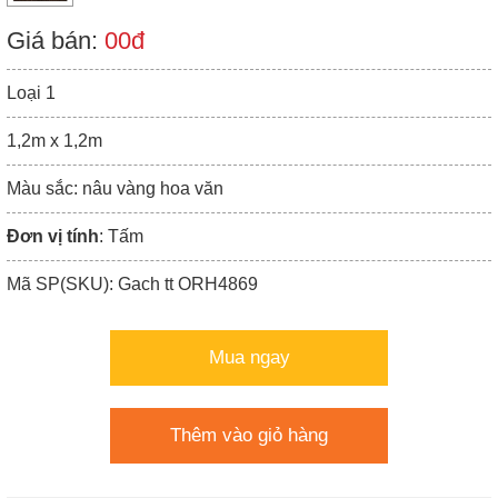
Giá bán:
00đ
Loại 1
1,2m x 1,2m
Màu sắc: nâu vàng hoa văn
Đơn vị tính
: Tấm
Mã SP(SKU): Gach tt ORH4869
Mua ngay
Thêm vào giỏ hàng