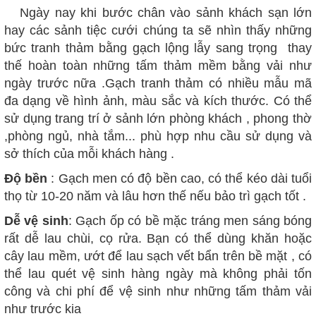
Ngày nay khi bước chân vào sảnh
khách sạn lớn
hay các sảnh tiệc cưới chúng ta sẽ nhìn thấy những
bức
tranh thảm bằng gạch lộng lẫy sang trọng thay
thế hoàn toàn những tấm
thảm mềm
bằng vải như
ngày trước nữa .Gạch tranh thảm có nhiều mẫu mã
đa dạng về hình ảnh, màu sắc và kích thước. Có thể
sử dụng trang trí ở sảnh lớn phòng khách , phong thờ
,phòng ngủ, nhà tắm... phù hợp nhu cầu sử dụng và
sở thích của mỗi khách hàng .
Độ bền
: Gạch men có độ bền cao, có thể kéo dài tuổi
thọ từ 10-20 năm và lâu hơn thế nếu bảo trì gạch tốt .
Dễ vệ sinh
: Gạch ốp có bề mặc tráng men sáng bóng
rất dễ lau chùi, cọ rửa. Bạn có thể dùng khăn hoặc
cây lau mềm, ướt để lau sạch vết bẩn trên bề mặt , có
thể lau quét vệ sinh hàng ngày mà không phải tốn
công và chi phí để vệ sinh như những tấm thảm vải
như trước kia