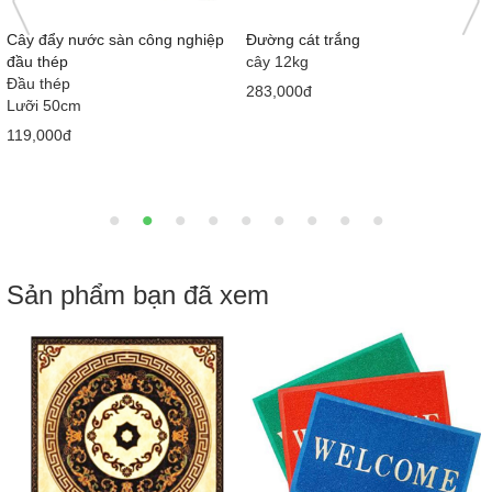
Nước tương Mekong Nắp hồng
Bàn cầu 1 khối giá rẻ MS5001
415ml x 12 chai
Loại 1
710x380x630 mm
58,000đ
2,050,000đ
2,900,000đ
Sản phẩm bạn đã xem