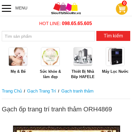
0
MENU
HOT LINE:
098.65.65.605
Tìm kiếm
Mẹ & Bé
Sức khỏe &
Thiết Bị Nhà
Máy Lọc Nước
làm đẹp
Bếp HAFELE
Trang Chủ
Gạch Trang Trí
Gạch tranh thảm
/
/
Gạch ốp trang trí tranh thảm ORH4869