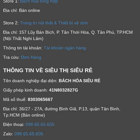
Store 1:
Bách hóa tổng hợp
Địa chỉ: Bán online
Store 2:
Trang trí nội thất & Thiết bị vệ sinh
Địa chỉ: 157 Lũy Bán Bích, P. Tân Thới Hòa, Q. Tân Phú, TP.HCM
(Nội Thất Nghi Lâm)
Thông tin tài khoản:
Tài khoản ngân hàng
Tra cứu:
Đơn Hàng
THÔNG TIN VỀ SIÊU THỊ SIÊU RẺ
Tên doanh nghiệp đại diện:
BÁCH HÓA SIÊU RẺ
Giấy phép kinh doanh:
41N8032827G
Mã số thuế:
8303065667
Địa chỉ: 36/27 - 27A, đường Bình Giã, P.13, quận Tân Bình,
Tp.HCM (Bán online)
Ðiện thoại:
098.65.65.605
Zalo:
098.65.65.605