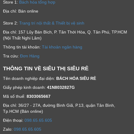
Store 1:
Bách hóa tổng hợp
Địa chỉ: Bán online
Store 2:
Trang trí nội thất & Thiết bị vệ sinh
Địa chỉ: 157 Lũy Bán Bích, P. Tân Thới Hòa, Q. Tân Phú, TP.HCM
(Nội Thất Nghi Lâm)
Thông tin tài khoản:
Tài khoản ngân hàng
Tra cứu:
Đơn Hàng
THÔNG TIN VỀ SIÊU THỊ SIÊU RẺ
Tên doanh nghiệp đại diện:
BÁCH HÓA SIÊU RẺ
Giấy phép kinh doanh:
41N8032827G
Mã số thuế:
8303065667
Địa chỉ: 36/27 - 27A, đường Bình Giã, P.13, quận Tân Bình,
Tp.HCM (Bán online)
Ðiện thoại:
098.65.65.605
Zalo:
098.65.65.605