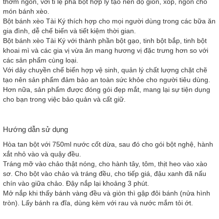
thơm ngon, với tỉ lệ pha bột hợp lý tạo nên độ giòn, xốp, ngon cho
món bánh xèo.
Bột bánh xèo Tài Ký thích hợp cho mọi người dùng trong các bữa ăn
gia đình, dễ chế biến và tiết kiệm thời gian.
Bột bánh xèo Tài Ký với thành phần bột gạo, tinh bột bắp, tinh bột
khoai mì và các gia vị vừa ăn mang hương vị đặc trưng hơn so với
các sản phẩm cùng loại.
Với dây chuyền chế biến hợp vệ sinh, quản lý chất lượng chặt chẽ
tạo nên sản phẩm đảm bảo an toàn sức khỏe cho người tiêu dùng.
Hơn nữa, sản phẩm được đóng gói đẹp mắt, mang lại sự tiện dụng
cho bạn trong việc bảo quản và cất giữ.
Hướng dẫn sử dụng
Hòa tan bột với 750ml nước cốt dừa, sau đó cho gói bột nghệ, hành
xắt nhỏ vào và quậy đều.
Tráng mỡ vào chảo thật nóng, cho hành tây, tôm, thịt heo vào xào
sơ. Cho bột vào chảo và tráng đều, cho tiếp giá, đậu xanh đã nấu
chín vào giữa chảo. Đậy nắp lại khoảng 3 phút.
Mở nắp khi thấy bánh vàng đều và giòn thì gập đôi bánh (nửa hình
tròn). Lấy bánh ra đĩa, dùng kèm với rau và nước mắm tỏi ớt.