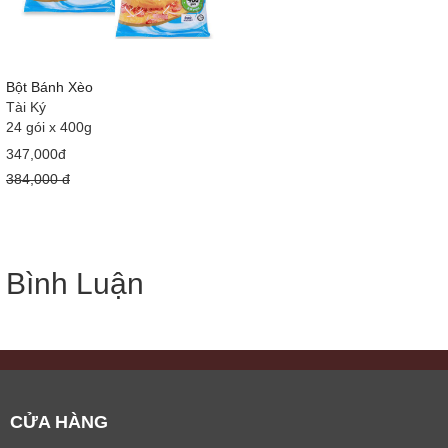
Bột Bánh Xèo
Tài Ký
24 gói x 400g
347,000đ
384,000 đ
Bình Luận
CỬA HÀNG