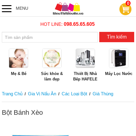
0
MENU
HOT LINE:
098.65.65.605
Tìm kiếm
Mẹ & Bé
Sức khỏe &
Thiết Bị Nhà
Máy Lọc Nước
làm đẹp
Bếp HAFELE
Trang Chủ
Gia Vị Nấu Ăn
Các Loại Bột
Giá Thùng
/
/
/
Bột Bánh Xèo