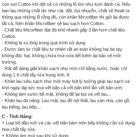
còn sợi Cotton khi dệt sẽ có những lỗ lớn như lưới đánh cá. Nếu
bạn lau những chất dơ như cát, đất, bụi nhuyễn, chất sẽ thoát ra
thông qua những lỗ rỗng đó, còn khăn Microfiber thì giữ lại được
tất cả. Nên khăn Microfiber sẽ lau sạch hơn Cotton.
- Chất liệu Micorfiber đạt độ khô nhanh gấp 3 lần hơn chất liệu
Cotton.
- Không bị xù lông trong quá trình sử dụng
- Được làm từ chất liệu tự nhiên rất an toàn không hại da tay,
không độc hại, không chứa mùi vừa tiết kiệm lại bảo vệ môi
trường.
- Rất dễ dàng giặt khăn sạch như mới chỉ bằng nước, hoặc chỉ
dùng 1 ít chất tẩy rửa trung tính. 8
- Khăn lau siêu sạch như một máy hút lý tưởng giúp lau sạch và
khô ngay lập tức mọi vết bẩn cả vết bẩn khô lẫn vết bẩn ướt.
- Không làm xước bề mặt, không để lại bụi và vết lau...
- Khăn lau đa năng: Lau mặt, lau đồ nội thất, lau sàn nhà, sàn gỗ,
lau kiếng, lau bếp,...
C - Tính Năng:
+ Loại bỏ dầu mỡ và các vết bẩn bám trên bếp không cần sử dụng
hóa chất tẩy rửa.
+ Không ám mùi sau khi sử dụng.