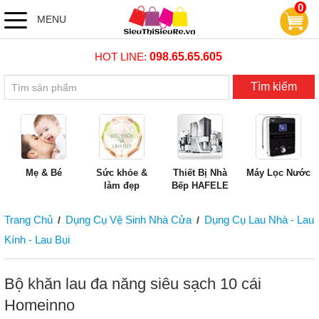
0
MENU
HOT LINE:
098.65.65.605
Tìm kiếm
Mẹ & Bé
Sức khỏe &
Thiết Bị Nhà
Máy Lọc Nước
làm đẹp
Bếp HAFELE
Trang Chủ
Dụng Cụ Vệ Sinh Nhà Cửa
Dụng Cụ Lau Nhà - Lau
/
/
Kính - Lau Bụi
Bộ khăn lau đa năng siêu sạch 10 cái
Homeinno