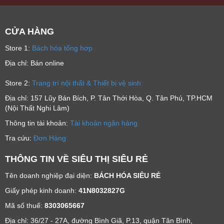
CỬA HÀNG
Store 1:
Bách hóa tổng hợp
Địa chỉ: Bán online
Store 2:
Trang trí nội thất & Thiết bị vệ sinh
Địa chỉ: 157 Lũy Bán Bích, P. Tân Thới Hòa, Q. Tân Phú, TP.HCM
(Nội Thất Nghi Lâm)
Thông tin tài khoản:
Tài khoản ngân hàng
Tra cứu:
Đơn Hàng
THÔNG TIN VỀ SIÊU THỊ SIÊU RẺ
Tên doanh nghiệp đại diện:
BÁCH HÓA SIÊU RẺ
Giấy phép kinh doanh:
41N8032827G
Mã số thuế:
8303065667
Địa chỉ: 36/27 - 27A, đường Bình Giã, P.13, quận Tân Bình,