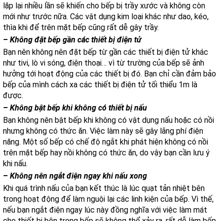
lặp lại nhiều lần sẽ khiến cho bếp bị trầy xước và không còn
mới như trước nữa. Các vật dụng kim loại khác như dao, kéo,
thìa khi để trên mặt bếp cũng rất dễ gây trầy.
– Không đặt bếp gần các thiết bị điện tử
Bạn nên không nên đặt bếp từ gần các thiết bị điện tử khác
như tivi, lò vi sóng, điện thoại… vì từ trường của bếp sẽ ảnh
hưởng tới hoạt động của các thiết bị đó. Bạn chỉ cần đảm bảo
bếp của mình cách xa các thiết bị điện tử tối thiểu 1m là
được.
– Không bật bếp khi không có thiết bị nấu
Bạn không nên bật bếp khi không có vật dụng nấu hoặc có nồi
nhưng không có thức ăn. Việc làm này sẽ gây lãng phí điện
năng. Một số bếp có chế độ ngắt khi phát hiện không có nồi
trên mặt bếp hay nồi không có thức ăn, do vậy bạn cần lưu ý
khi nấu.
– Không nên ngắt điện ngay khi nấu xong
Khi quá trình nấu của bạn kết thúc là lúc quạt tản nhiệt bên
trong hoạt động để làm nguội lại các linh kiện của bếp. Vì thế,
nếu bạn ngắt điện ngay lúc này đồng nghĩa với việc làm mát
cho thiết bị bên trong bếp sẽ không thể xảy ra, rất dễ làm bếp