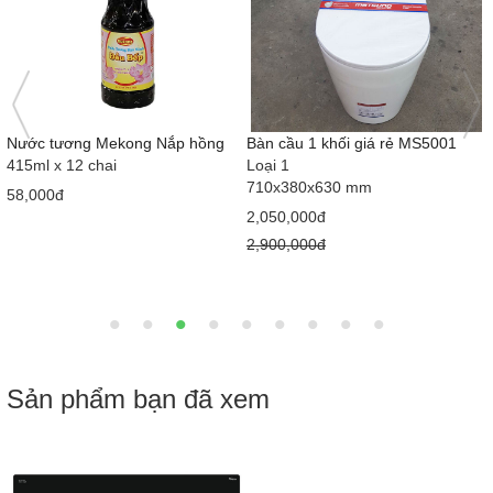
ối giá rẻ MS5001
Nước lau kính Gift Ocean Cool
Tải lau nhà sa
can 4L
Homeinno
0 mm
45cm x 15cm
85,000đ
49,000đ
Sản phẩm bạn đã xem