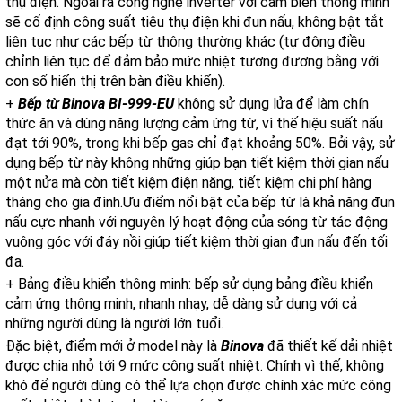
thụ điện. Ngoài ra công nghệ inverter với cảm biến thông minh
sẽ cố định công suất tiêu thụ điện khi đun nấu, không bật tắt
liên tục như các bếp từ thông thường khác (tự động điều
chỉnh liên tục để đảm bảo mức nhiệt tương đương bằng với
con số hiển thị trên bàn điều khiển).
+
Bếp từ Binova BI-999-EU
không sử dụng lửa để làm chín
thức ăn và dùng năng lượng cảm ứng từ, vì thế hiệu suất nấu
đạt tới 90%, trong khi bếp gas chỉ đạt khoảng 50%. Bởi vậy, sử
dụng bếp từ này không những giúp bạn tiết kiệm thời gian nấu
một nửa mà còn tiết kiệm điện năng, tiết kiệm chi phí hàng
tháng cho gia đình.Ưu điểm nổi bật của bếp từ là khả năng đun
nấu cực nhanh với nguyên lý hoạt động của sóng từ tác động
vuông góc với đáy nồi giúp tiết kiệm thời gian đun nấu đến tối
đa.
+ Bảng điều khiển thông minh: bếp sử dụng bảng điều khiển
cảm ứng thông minh, nhanh nhạy, dễ dàng sử dụng với cả
những người dùng là người lớn tuổi.
Đặc biệt, điểm mới ở model này là
Binova
đã thiết kế dải nhiệt
được chia nhỏ tới 9 mức công suất nhiệt. Chính vì thế, không
khó để người dùng có thể lựa chọn được chính xác mức công