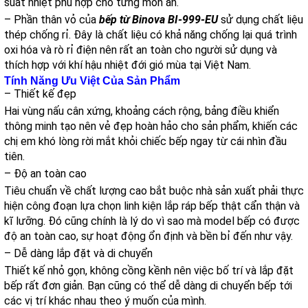
suất nhiệt phù hợp cho từng món ăn.
– Phần thân vỏ của
bếp từ Binova BI-999-EU
sử dụng chất liệu
thép chống rỉ. Đây là chất liệu có khả năng chống lại quá trình
oxi hóa và rò rỉ điện nên rất an toàn cho người sử dụng và
thích hợp với khí hậu nhiệt đới gió mùa tại Việt Nam.
Tính Năng Ưu Việt Của Sản Phẩm
– Thiết kế đẹp
Hai vùng nấu cân xứng, khoảng cách rộng, bảng điều khiển
thông minh tạo nên vẻ đẹp hoàn hảo cho sản phẩm, khiến các
chị em khó lòng rời mắt khỏi chiếc bếp ngay từ cái nhìn đầu
tiên.
– Độ an toàn cao
Tiêu chuẩn về chất lượng cao bắt buộc nhà sản xuất phải thực
hiện công đoạn lựa chọn linh kiện lắp ráp bếp thật cẩn thận và
kĩ lưỡng. Đó cũng chính là lý do vì sao mà model bếp có được
độ an toàn cao, sự hoạt động ổn định và bền bỉ đến như vậy.
– Dễ dàng lắp đặt và di chuyển
Thiết kế nhỏ gọn, không cồng kềnh nên việc bố trí và lắp đặt
bếp rất đơn giản. Bạn cũng có thể dễ dàng di chuyển bếp tới
các vị trí khác nhau theo ý muốn của mình.