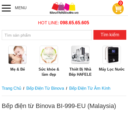
0
MENU
HOT LINE:
098.65.65.605
Tìm kiếm
Mẹ & Bé
Sức khỏe &
Thiết Bị Nhà
Máy Lọc Nước
làm đẹp
Bếp HAFELE
Trang Chủ
Bếp Điện Từ Binova
Bếp Điện Từ Âm Kính
/
/
Bếp điện từ Binova BI-999-EU (Malaysia)