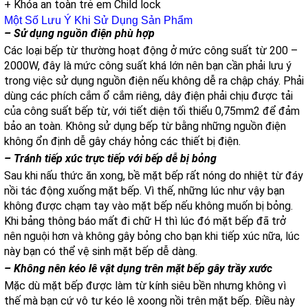
+ Khóa an toàn trẻ em Child lock
Một Số Lưu Ý Khi Sử Dụng Sản Phẩm
– Sử dụng nguồn điện phù hợp
Các loại bếp từ thường hoạt động ở mức công suất từ 200 –
2000W, đây là mức công suất khá lớn nên bạn cần phải lưu ý
trong việc sử dụng nguồn điện nếu không dễ ra chập cháy. Phải
dùng các phích cắm ổ cắm riêng, dây điện phải chịu được tải
của công suất bếp từ, với tiết diện tối thiểu 0,75mm2 để đảm
bảo an toàn. Không sử dụng bếp từ bằng những nguồn điện
không ổn định dễ gây cháy hỏng các thiết bị điện.
– Tránh tiếp xúc trực tiếp với bếp dễ bị bỏng
Sau khi nấu thức ăn xong, bề mặt bếp rất nóng do nhiệt từ đáy
nồi tác động xuống mặt bếp. Vì thế, những lúc như vậy bạn
không được chạm tay vào mặt bếp nếu không muốn bị bỏng.
Khi bảng thông báo mất đi chữ H thì lúc đó mặt bếp đã trở
nên nguội hơn và không gây bỏng cho bạn khi tiếp xúc nữa, lúc
này bạn có thể vệ sinh mặt bếp dễ dàng.
– Không nên kéo lê vật dụng trên mặt bếp gây trầy xước
Mặc dù mặt bếp được làm từ kính siêu bền nhưng không vì
thế mà bạn cứ vô tư kéo lê xoong nồi trên mặt bếp. Điều này