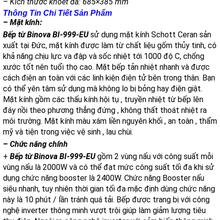
– Kích thước khoét đá: 685×385 mm
Thông Tin Chi Tiết Sản Phẩm
– Mặt kính:
Bếp từ Binova BI-999-EU
sử dụng mặt kính Schott Ceran sản
xuất tại Đức, mặt kính được làm từ chất liệu gốm thủy tinh, có
khả năng chịu lực va đập và sốc nhiệt tới 1000 độ C, chống
xước tốt nên tuổi thọ cao. Mặt bếp tản nhiệt nhanh và được
cách điện an toàn với các linh kiện điện tử bên trong thân. Bạn
có thể yên tâm sử dụng mà không lo bị bỏng hay điện giật.
Mặt kính gồm các thấu kính hội tụ , truyền nhiệt từ bếp lên
đáy nồi theo phương thẳng đứng , không thất thoát nhiệt ra
môi trường. Mặt kính màu xám liền nguyên khối , an toàn , thẩm
mỹ và tiện trong việc vệ sinh , lau chùi.
– Chức năng chính
+
Bếp từ Binova BI-999-EU
gồm 2 vùng nấu với công suất mỗi
vùng nấu là 2000W và có thể đạt mức công suất tối đa khi sử
dụng chức năng booster là 2400W. Chức năng Booster nấu
siêu nhanh, tuy nhiên thời gian tối đa mặc định dùng chức năng
này là 10 phút / lần tránh quá tải.
Bếp được trang bị với công
nghệ inverter thông minh vượt trội giúp làm giảm lượng tiêu