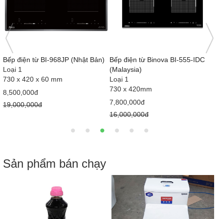
 BI-555-IDC
Bếp điện từ Binova BI-555GM
Bếp điện từ BI-666KR
(Đức)
Loại 1
Loại 1
730 x 420 x 60 mm
730 x 420 mm
8,500,000đ
9,500,000đ
16,000,000đ
18,000,000đ
Sản phẩm bán chạy