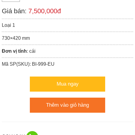
Giá bán:
7,500,000đ
Loại 1
730×420 mm
Đơn vị tính
: cái
Mã SP(SKU): BI-999-EU
Mua ngay
Thêm vào giỏ hàng