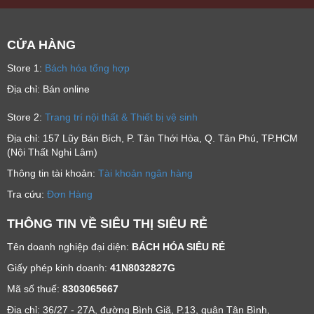
CỬA HÀNG
Store 1:
Bách hóa tổng hợp
Địa chỉ: Bán online
Store 2:
Trang trí nội thất & Thiết bị vệ sinh
Địa chỉ: 157 Lũy Bán Bích, P. Tân Thới Hòa, Q. Tân Phú, TP.HCM
(Nội Thất Nghi Lâm)
Thông tin tài khoản:
Tài khoản ngân hàng
Tra cứu:
Đơn Hàng
THÔNG TIN VỀ SIÊU THỊ SIÊU RẺ
Tên doanh nghiệp đại diện:
BÁCH HÓA SIÊU RẺ
Giấy phép kinh doanh:
41N8032827G
Mã số thuế:
8303065667
Địa chỉ: 36/27 - 27A, đường Bình Giã, P.13, quận Tân Bình,