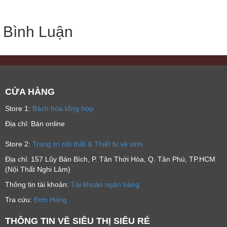
Bình Luận
CỬA HÀNG
Store 1:
Bách hóa tổng hợp
Địa chỉ: Bán online
Store 2:
Trang trí nội thất & Thiết bị vệ sinh
Địa chỉ: 157 Lũy Bán Bích, P. Tân Thới Hòa, Q. Tân Phú, TP.HCM
(Nội Thất Nghi Lâm)
Thông tin tài khoản:
Tài khoản ngân hàng
Tra cứu:
Đơn Hàng
THÔNG TIN VỀ SIÊU THỊ SIÊU RẺ