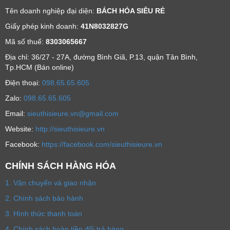
Tên doanh nghiệp đại diện:
BÁCH HÓA SIÊU RẺ
Giấy phép kinh doanh:
41N8032827G
Mã số thuế:
8303065667
Địa chỉ: 36/27 - 27A, đường Bình Giã, P.13, quận Tân Bình,
Tp.HCM (Bán online)
Ðiện thoại:
098.65.65.605
Zalo:
098.65.65.605
Email:
sieuthisieure.vn@gmail.com
Website:
http://sieuthisieure.vn
Facebook:
https://facebook.com/sieuthisieure.vn
CHÍNH SÁCH HÀNG HÓA
1. Vận chuyển và giao nhận
2. Chính sách bảo hành
3. Hình thức thanh toán
4. Chính sách hoàn tiền đổi trả hàng