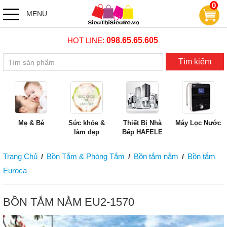
0
MENU
HOT LINE:
098.65.65.605
Tìm kiếm
Mẹ & Bé
Sức khỏe &
Thiết Bị Nhà
Máy Lọc Nước
làm đẹp
Bếp HAFELE
Trang Chủ
Bồn Tắm & Phòng Tắm
Bồn tắm nằm
Bồn tắm
/
/
/
Euroca
BỒN TẮM NẰM EU2-1570