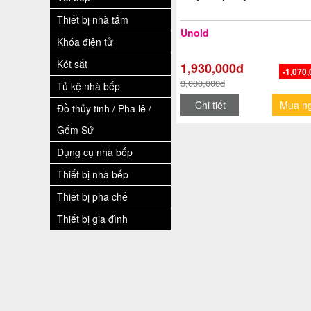
Thiết bị nhà tắm
Unold
Khóa điện tử
Két sắt
1,930,000đ
-1,070
3,000,000đ
Tủ kệ nhà bếp
Chi tiết
Mua n
Đồ thủy tinh / Pha lê /
Gốm Sứ
Dụng cụ nhà bếp
Thiết bị nhà bếp
Thiết bị pha chế
Thiết bị gia đình