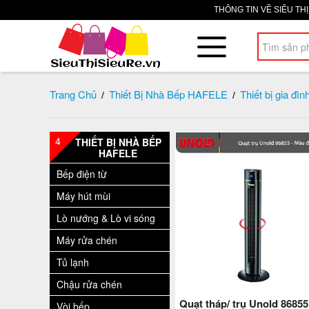
THÔNG TIN VỀ SIÊU TH
Trang Chủ
Thiết Bị Nhà Bếp HAFELE
Thiết bị gia đìn
/
/
4
THIẾT BỊ NHÀ BẾP
HAFELE
Bếp điện từ
Máy hút mùi
Lò nướng & Lò vi sóng
Máy rửa chén
Tủ lạnh
Chậu rửa chén
Quạt tháp/ trụ Unold 86855
Vòi bếp