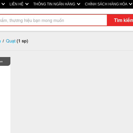
Ị
LIÊN HỆ
THÔNG TIN NGÂN HÀNG
CHÍNH SÁCH HÀNG HÓA
Tìm kiế
h
Quạt
(1 sp)
/