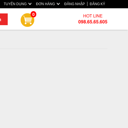
TUYỂN DỤNG
ĐƠN HÀNG
ĐĂNG NHẬP
ĐĂNG KÝ
0
HOT LINE
m
098.65.65.605