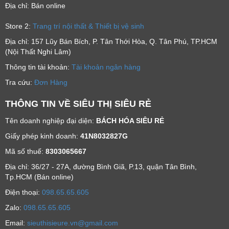
Địa chỉ: Bán online
Store 2:
Trang trí nội thất & Thiết bị vệ sinh
Địa chỉ: 157 Lũy Bán Bích, P. Tân Thới Hòa, Q. Tân Phú, TP.HCM
(Nội Thất Nghi Lâm)
Thông tin tài khoản:
Tài khoản ngân hàng
Tra cứu:
Đơn Hàng
THÔNG TIN VỀ SIÊU THỊ SIÊU RẺ
Tên doanh nghiệp đại diện:
BÁCH HÓA SIÊU RẺ
Giấy phép kinh doanh:
41N8032827G
Mã số thuế:
8303065667
Địa chỉ: 36/27 - 27A, đường Bình Giã, P.13, quận Tân Bình,
Tp.HCM (Bán online)
Ðiện thoại:
098.65.65.605
Zalo:
098.65.65.605
Email:
sieuthisieure.vn@gmail.com