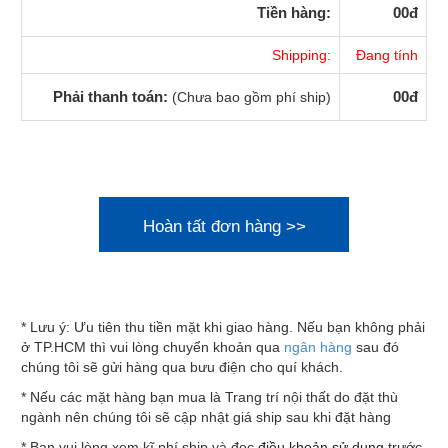
Tiền hàng:
00đ
Shipping:
Đang tính
Phải thanh toán:
00đ
(Chưa bao gồm phí ship)
* Lưu ý: Ưu tiên thu tiền mặt khi giao hàng. Nếu bạn không phải
ở TP.HCM thì vui lòng chuyển khoản qua
ngân hàng
sau đó
chúng tôi sẽ gửi hàng qua bưu điện cho quí khách.
* Nếu các mặt hàng bạn mua là Trang trí nội thất do đặt thù
ngành nên chúng tôi sẽ cập nhật giá ship sau khi đặt hàng
* Bạn vui lòng xem kĩ phí ship và đọc
điều khoản sử dụng
trước