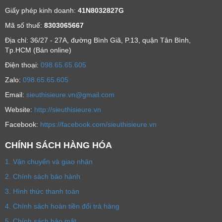
Giấy phép kinh doanh:
41N8032827G
Mã số thuế:
8303065667
Địa chỉ: 36/27 - 27A, đường Bình Giã, P.13, quận Tân Bình,
Tp.HCM (Bán online)
Ðiện thoại:
098.65.65.605
Zalo:
098.65.65.605
Email:
sieuthisieure.vn@gmail.com
Website:
http://sieuthisieure.vn
Facebook:
https://facebook.com/sieuthisieure.vn
CHÍNH SÁCH HÀNG HÓA
1. Vận chuyển và giao nhận
2. Chính sách bảo hành
3. Hình thức thanh toán
4. Chính sách hoàn tiền đổi trả hàng
5. Chính sách bảo mật