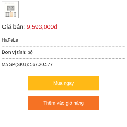
Giá bán:
9,593,000đ
HaFeLe
Đơn vị tính
: bộ
Mã SP(SKU): 567.20.577
Mua ngay
Thêm vào giỏ hàng