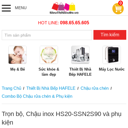
0
MENU
HOT LINE:
098.65.65.605
Tìm kiếm
Mẹ & Bé
Sức khỏe &
Thiết Bị Nhà
Máy Lọc Nước
làm đẹp
Bếp HAFELE
Trang Chủ
Thiết Bị Nhà Bếp HAFELE
Chậu rửa chén
/
/
/
Combo Bộ Chậu rửa chén & Phụ kiện
Trọn bộ, Chậu inox HS20-SSN2S90 và phụ
kiện