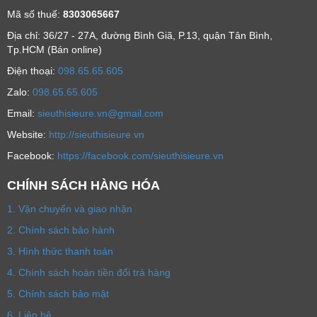
Mã số thuế:
8303065667
Địa chỉ: 36/27 - 27A, đường Bình Giã, P.13, quận Tân Bình,
Tp.HCM (Bán online)
Ðiện thoại:
098.65.65.605
Zalo:
098.65.65.605
Email:
sieuthisieure.vn@gmail.com
Website:
http://sieuthisieure.vn
Facebook:
https://facebook.com/sieuthisieure.vn
CHÍNH SÁCH HÀNG HÓA
1. Vận chuyển và giao nhận
2. Chính sách bảo hành
3. Hình thức thanh toán
4. Chính sách hoàn tiền đổi trả hàng
5. Chính sách bảo mật
6. Liên hệ