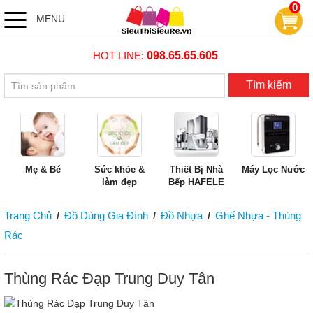
0
MENU
HOT LINE:
098.65.65.605
Tìm kiếm
Mẹ & Bé
Sức khỏe &
Thiết Bị Nhà
Máy Lọc Nước
làm đẹp
Bếp HAFELE
Trang Chủ
Đồ Dùng Gia Đình
Đồ Nhựa
Ghế Nhựa - Thùng
/
/
/
Rác
Thùng Rác Đạp Trung Duy Tân