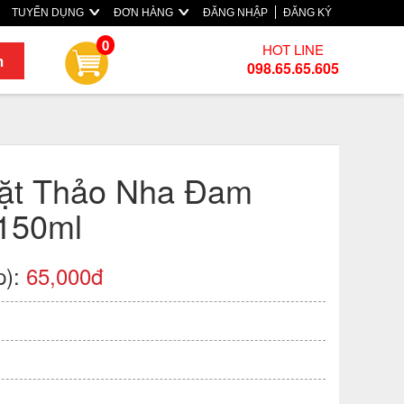
TUYỂN DỤNG
ĐƠN HÀNG
ĐĂNG NHẬP
ĐĂNG KÝ
0
HOT LINE
m
098.65.65.605
ặt Thảo Nha Đam
150ml
p):
65,000đ