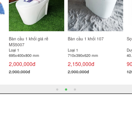
Đường cát trắng
Xà phòng cục Irish Spring
Mắ
đen
113g
bao 50kg
Th
22,000đ
12 
1,115,000đ
6
66