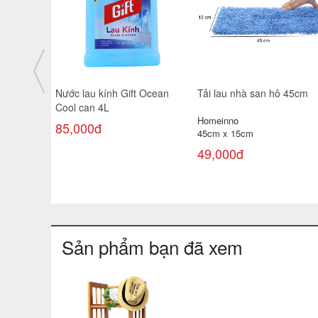
Heo đất màu Truyền thống
Chảo rán Berlinger Haus
(đại)
BH/8114 28cm màu than 
Chất liệu: đất nung
– Antracit Collection
28cm x 17cm x 18cm
Berlinger Haus
28cm
30,000đ
740,000đ
880,000đ
Sản phẩm bạn đã xem