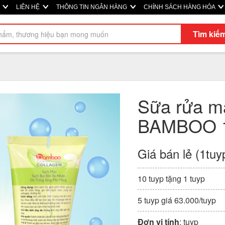
Ị
LIÊN HỆ
THÔNG TIN NGÂN HÀNG
CHÍNH SÁCH HÀNG HÓA
Tìm kiế
Sữa rửa m
BAMBOO 
Giá bán lẻ (1tuy
10 tuyp tặng 1 tuyp
5 tuyp giá 63.000/tuyp
Đơn vị tính
: tuyp